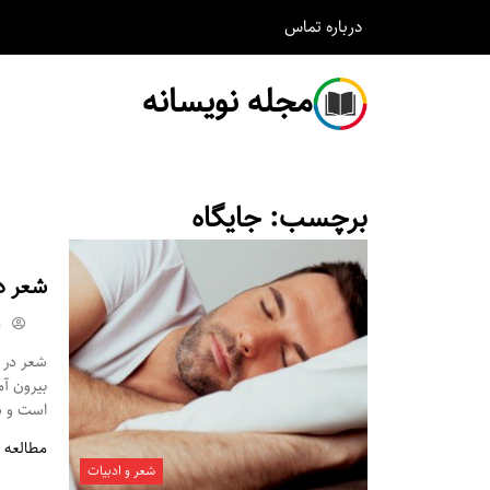
درباره
تماس
مجله نویسانه
برچسب:
جایگاه
شعر د
m
شعر در م
بیرون آ
است و شم
مطالعه 
شعر و ادبیات