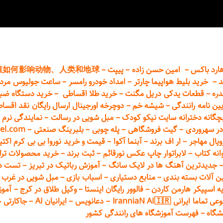
ارد باکس
–
امین حسن زاده
–
پیپت
–
殖如何影响动物、人类和地球
د
–
خرید بلیط هواپیما چارتر
–
امداد خودرو
رامسر
–
ساعت جولیوس مردا
دره
–
قطعات
یدکی دریل مگنت
–
خرید طلا اقساطی
–
خرید دستگاه ضب
یین نامه رانندگی
–
شیشه خم
–
دوچرخه اورجینال ارسال رایگان ن
قد اقسا
چگانه دخترانه سایت نیکو کودک
–
مبل شویی در رسالت
–
نمایندگی نرم ا
ر سهروردی
–
گیت فروشگاهی
–
پله چوبی
–
بلبرینگ صنعتی
–
el.com
ویال مهاجر
–
ار اف برند
–
آبنما آکوا
–
قیمت و خرید نوروا بی بی کرم اکتیپور :t_up_2
انه کتاب
–
لابراتوار چاپ عکس نورقائم
–
ثبت برند
–
خرید محصولات تر
جدیدترین آهنگ ها در لایک سانگ
–
آموزش
رباتیک در تبریز
–
تست دوا
ن آلات بسته بندی
–
منابع دستیاری
–
اسباب بازی
–
مبل شویی در غرب ت
ه اسپیکر هارمن کاردن
–
فالوور رایگان اینستا
–
وکیل طلاق در کرج
–
آموز
 ایرانی IranniaN AI🇮🇷
–
دعانویس
–
ایرانیان AI
–
جاکارتی 
شگاه
–
فهرست آموزشگاه های رانندگی کشور