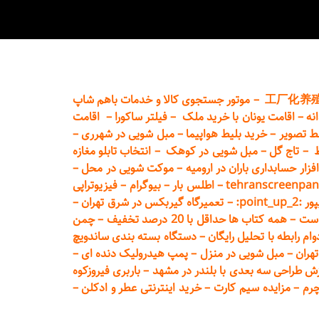
工厂化养
–
موتور جستجوی کالا و خدمات باهم شاپ
نه
–
اقامت یونان با خرید ملک
–
فیلتر ساکورا
–
اقامت
ط تصویر
–
خرید بلیط هواپیما
–
مبل شویی در شهرری
–
ط
–
تاج گل
–
مبل شویی در کوهک
–
انتخاب تابلو مغازه
فزار حسابداری باران در ارومیه
–
موکت شویی در محل
–
tehranscreenpan
–
اطلس بار
–
بیوگرام
–
فیزیوتراپی
poin:
–
تعمیر
گاه گیربکس در شرق تهران
–
است
–
همه کتاب ها حداقل با 20 درصد تخفیف
–
چمن
م رابطه با تحلیل رایگان
–
دستگاه بسته‌ بندی ساندویچ
هران
–
مبل شوی
ی در منزل
–
پمپ هیدرولیک دنده ای
–
ش طراحی سه بعدی با بلندر در مشهد
–
باربری فیروزکوه
چرم
–
مزایده سیم کارت
–
خرید اینترنتی عطر و ادکلن
–