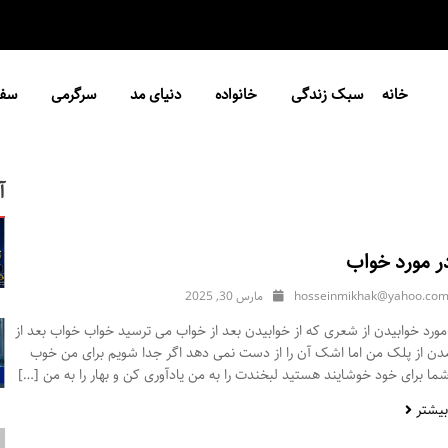
خانه
سبک زندگی
خانواده
دنیای مد
سرگرمی
سفر
آ
ر مورد خواب
hosseinmikhak@yahoo.co
مارس 30, 2025
ورد خوابیدن از شعری که از خوابیدن بعد از خواب می ترسید خواب خواب بعد از
مدن از پلک من اما اشک آن را از دست نمی دهد اگر جدا شویم برای من خوب
ا برای خود خوشایند هستید لبخندت را به من یادآوری کن و بهار را به من […]
بیشتر