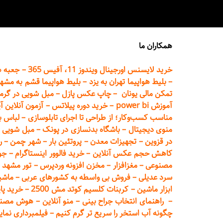
همکاران ما
خرید لایسنس اورجینال ویندوز 11، آفیس 365
–
جعبه ه
–
بلیط هواپیما تهران
به یزد
–
بلیط هواپیما قشم به مشه
تمکن مالی یونان
–
چاپ عکس پ
ازل
–
مبل شویی در گرم
آموزش power bi
–
خرید دوره
پیلاتس
–
آزمون آنلاین آ
مناسب کسب‌وکار؛ از طراحی تا اجرای تابلوسازی
–
لباس ب
منوی دیجیتال
–
باشگاه بدنسازی در پونک
–
مبل شویی د
در قزوین
–
تجهیزات معدن
–
پروتئین بار
–
شهر چمن
–
ر
کاهش حجم عکس آنلاین
–
خرید فالوور اینستاگرام
–
جو
مصنوعی
–
مغزافزار
–
مخزن افزونه وردپرس
–
تور مشهد
–
سرد عدیلی
–
فروش بی واسطه به
کشورهای عربی
–
ماشی
ابزار ماشین
–
کربنات کلسیم کوتد مش 2500
–
خرید پای
–
راهنمای انتخاب جراح بینی
–
منو آنلاین
–
هوش مصنوعی تماما
چگونه آب استخر را سریع تر گرم کنیم
–
فیلمبرداری نمای