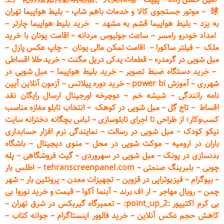
球
–
موتور جستجوی کالا و خدمات باهم شاپ
–
بلیط هواپیما تهران
به یزد
–
بلیط هواپیما قشم به مشهد
–
خرید بلیط هواپیما چارتر
–
امداد خودرو
رامسر
–
ساعت جولیوس مردانه
–
اقامت یونان با خرید
ملک
–
فیلتر ساکورا
–
اقامت تمکن مالی یونان
–
چاپ عکس پ
ازل
–
مبل شویی در گرمدره
–
قطعات
یدکی دریل مگنت
–
خرید طلا اقساطی
–
خرید دستگاه ضبط تصویر
–
خرید بلیط هواپیما
–
مبل شویی در
شهرری
–
آموزش power bi
–
خرید دوره
پیلاتس
–
آزمون آنلاین آیین
نامه رانندگی
–
شیشه خم
–
دوچرخه اورجینال ارسال رایگان ن
قد
اقساط
–
تاج گل
–
مبل شویی در کوهک
–
انتخاب تابلو مغازه مناسب
کسب‌وکار؛ از طراحی تا اجرای تابلوسازی
–
لباس بچگانه دخترانه سایت
نیکو کودک
–
مبل شویی در رسالت
–
نمایندگی نرم افزار حسابداری
باران در ارومیه
–
موکت شویی در محل
–
منوی دیجیتال
–
باشگاه
بدنسازی در پونک
–
مبل شویی در سهروردی
–
گیت فروشگاهی
–
پله
چوبی
–
بلبرینگ صنعتی
–
tehranscreenpanel.com
–
اطلس بار
–
بیوگرام
–
فیزیوتراپی در قزوین
–
تجهیزات معدن
–
پروتئین بار
–
شهر
چمن
–
رویال مهاجر
–
ار اف برند
–
آبنما آکوا
–
قیمت و خرید نوروا بی
بی کرم اکتیپور :point_up_2:
–
تعمیر
گاه گیربکس در شرق تهران
–
کاهش حجم عکس آنلاین
–
خرید فالوور اینستاگرام
–
جوانه کتاب
–