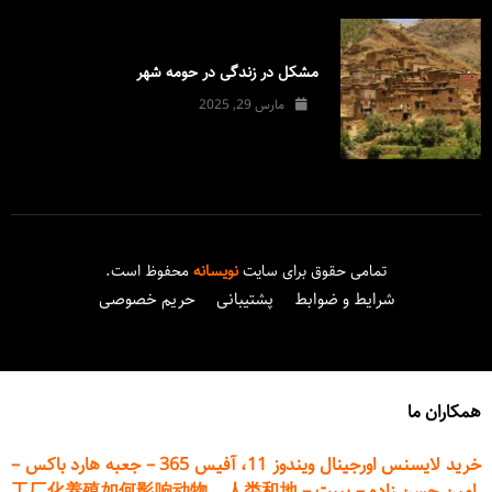
مشکل در زندگی در حومه شهر
مارس 29, 2025
تمامی حقوق برای سایت
نویسانه
محفوظ است.
شرایط و ضوابط
پشتیبانی
حریم خصوصی
همکاران ما
خرید لایسنس اورجینال ویندوز 11، آفیس 365
–
جعبه هارد باکس
–
امین حسن زاده
–
پیپت
–
工厂化养殖如何影响动物、人类和地