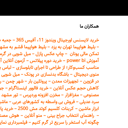
همکاران ما
خرید لایسنس اورجینال ویندوز 11، آفیس 365
–
جعبه ه
–
بلیط هواپیما تهران
به یزد
–
بلیط هواپیما قشم به مشه
تمکن مالی یونان
–
چاپ عکس پ
ازل
–
مبل شویی در گرم
آموزش power bi
–
خرید دوره
پیلاتس
–
آزمون آنلاین آ
مناسب کسب‌وکار؛ از طراحی تا اجرای تابلوسازی
–
لباس ب
منوی دیجیتال
–
باشگاه بدنسازی در پونک
–
مبل شویی د
در قزوین
–
تجهیزات معدن
–
پروتئین بار
–
شهر چمن
–
ر
کاهش حجم عکس آنلاین
–
خرید فالوور اینستاگرام
–
جو
مصنوعی
–
مغزافزار
–
مخزن افزونه وردپرس
–
تور مشهد
–
سرد عدیلی
–
فروش بی واسطه به
کشورهای عربی
–
ماشی
ابزار ماشین
–
کربنات کلسیم کوتد مش 2500
–
خرید پای
–
راهنمای انتخاب جراح بینی
–
منو آنلاین
–
هوش مصنوعی تماما
چگونه آب استخر را سریع تر گرم کنیم
–
فیلمبرداری نمای