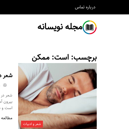
درباره
تماس
مجله نویسانه
برچسب:
است: ممکن
شعر د
m
شعر در م
بیرون آ
است و شم
مطالعه 
شعر و ادبیات