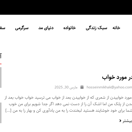
خانه
سبک زندگی
خانواده
دنیای مد
سرگرمی
سفر
آ
ر مورد خواب
hosseinmikhak@yahoo.co
مارس 30, 2025
ورد خوابیدن از شعری که از خوابیدن بعد از خواب می ترسید خواب خواب بعد از
مدن از پلک من اما اشک آن را از دست نمی دهد اگر جدا شویم برای من خوب
ا برای خود خوشایند هستید لبخندت را به من یادآوری کن و بهار را به من […]
بیشتر