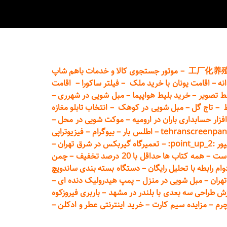
工厂化养
–
موتور جستجوی کالا و خدمات باهم شاپ
نه
–
اقامت یونان با خرید ملک
–
فیلتر ساکورا
–
اقامت
ط تصویر
–
خرید بلیط هواپیما
–
مبل شویی در شهرری
–
ط
–
تاج گل
–
مبل شویی در کوهک
–
انتخاب تابلو مغازه
فزار حسابداری باران در ارومیه
–
موکت شویی در محل
–
tehranscreenpan
–
اطلس بار
–
بیوگرام
–
فیزیوتراپی
poin:
–
تعمیر
گاه گیربکس در شرق تهران
–
است
–
همه کتاب ها حداقل با 20 درصد تخفیف
–
چمن
م رابطه با تحلیل رایگان
–
دستگاه بسته‌ بندی ساندویچ
هران
–
مبل شوی
ی در منزل
–
پمپ هیدرولیک دنده ای
–
ش طراحی سه بعدی با بلندر در مشهد
–
باربری فیروزکوه
چرم
–
مزایده سیم کارت
–
خرید اینترنتی عطر و ادکلن
–