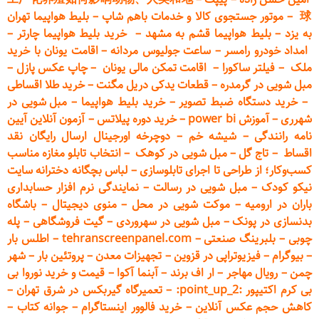
球
–
موتور جستجوی کالا و خدمات باهم شاپ
–
بلیط هواپیما تهران
به یزد
–
بلیط هواپیما قشم به مشهد
–
خرید بلیط هواپیما چارتر
–
امداد خودرو
رامسر
–
ساعت جولیوس مردانه
–
اقامت یونان با خرید
ملک
–
فیلتر ساکورا
–
اقامت تمکن مالی یونان
–
چاپ عکس پ
ازل
–
مبل شویی در گرمدره
–
قطعات
یدکی دریل مگنت
–
خرید طلا اقساطی
–
خرید دستگاه ضبط تصویر
–
خرید بلیط هواپیما
–
مبل شویی در
شهرری
–
آموزش power bi
–
خرید دوره
پیلاتس
–
آزمون آنلاین آیین
نامه رانندگی
–
شیشه خم
–
دوچرخه اورجینال ارسال رایگان ن
قد
اقساط
–
تاج گل
–
مبل شویی در کوهک
–
انتخاب تابلو مغازه مناسب
کسب‌وکار؛ از طراحی تا اجرای تابلوسازی
–
لباس بچگانه دخترانه سایت
نیکو کودک
–
مبل شویی در رسالت
–
نمایندگی نرم افزار حسابداری
باران در ارومیه
–
موکت شویی در محل
–
منوی دیجیتال
–
باشگاه
بدنسازی در پونک
–
مبل شویی در سهروردی
–
گیت فروشگاهی
–
پله
چوبی
–
بلبرینگ صنعتی
–
tehranscreenpanel.com
–
اطلس بار
–
بیوگرام
–
فیزیوتراپی در قزوین
–
تجهیزات معدن
–
پروتئین بار
–
شهر
چمن
–
رویال مهاجر
–
ار اف برند
–
آبنما آکوا
–
قیمت و خرید نوروا بی
بی کرم اکتیپور :point_up_2:
–
تعمیر
گاه گیربکس در شرق تهران
–
کاهش حجم عکس آنلاین
–
خرید فالوور اینستاگرام
–
جوانه کتاب
–