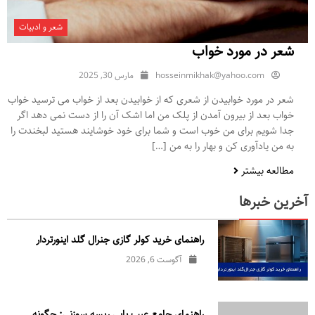
شعر و ادبیات
شعر در مورد خواب
hosseinmikhak@yahoo.com
مارس 30, 2025
شعر در مورد خوابیدن از شعری که از خوابیدن بعد از خواب می ترسید خواب
خواب بعد از بیرون آمدن از پلک من اما اشک آن را از دست نمی دهد اگر
جدا شویم برای من خوب است و شما برای خود خوشایند هستید لبخندت را
به من یادآوری کن و بهار را به من […]
مطالعه بیشتر
آخرین خبرها
راهنمای خرید کولر گازی جنرال‌ گلد اینورتر‌دار
آگوست 6, 2026
راهنمای جامع عیب یابی ریسه سوزنی: چگونه