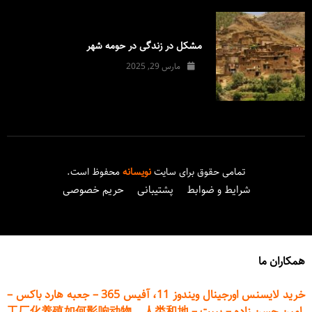
مشکل در زندگی در حومه شهر
مارس 29, 2025
تمامی حقوق برای سایت
نویسانه
محفوظ است.
شرایط و ضوابط
پشتیبانی
حریم خصوصی
همکاران ما
خرید لایسنس اورجینال ویندوز 11، آفیس 365
–
جعبه هارد باکس
–
امین حسن زاده
–
پیپت
–
工厂化养殖如何影响动物、人类和地