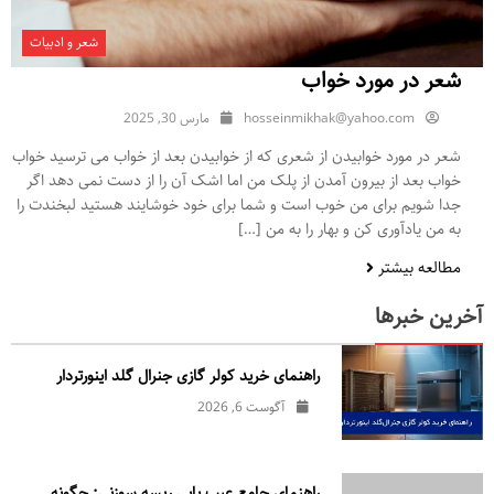
شعر و ادبیات
شعر در مورد خواب
hosseinmikhak@yahoo.com
مارس 30, 2025
شعر در مورد خوابیدن از شعری که از خوابیدن بعد از خواب می ترسید خواب
خواب بعد از بیرون آمدن از پلک من اما اشک آن را از دست نمی دهد اگر
جدا شویم برای من خوب است و شما برای خود خوشایند هستید لبخندت را
به من یادآوری کن و بهار را به من […]
مطالعه بیشتر
آخرین خبرها
راهنمای خرید کولر گازی جنرال‌ گلد اینورتر‌دار
آگوست 6, 2026
راهنمای جامع عیب یابی ریسه سوزنی: چگونه