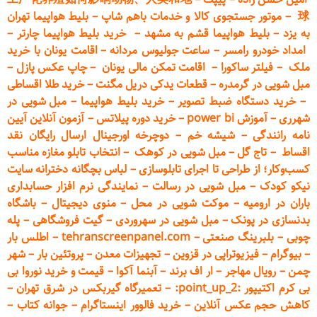
球
–
موتور جستجوی کالا و خدمات باهم شاپ
–
بلیط هواپیما تهران
به یزد
–
بلیط هواپیما قشم به مشهد
–
خرید بلیط هواپیما چارتر
–
امداد خودرو
رامسر
–
ساعت جولیوس مردانه
–
اقامت یونان با خرید
ملک
–
فیلتر ساکورا
–
اقامت تمکن مالی یونان
–
چاپ عکس پ
ازل
–
مبل شویی در گرمدره
–
قطعات
یدکی دریل مگنت
–
خرید طلا اقساطی
–
خرید دستگاه ضبط تصویر
–
خرید بلیط هواپیما
–
مبل شویی در
شهرری
–
آموزش power bi
–
خرید دوره
پیلاتس
–
آزمون آنلاین آیین
نامه رانندگی
–
شیشه خم
–
دوچرخه اورجینال ارسال رایگان ن
قد
اقساط
–
تاج گل
–
مبل شویی در کوهک
–
انتخاب تابلو مغازه مناسب
کسب‌وکار؛ از طراحی تا اجرای تابلوسازی
–
لباس بچگانه دخترانه سایت
نیکو کودک
–
مبل شویی در رسالت
–
نمایندگی نرم افزار حسابداری
باران در ارومیه
–
موکت شویی در محل
–
منوی دیجیتال
–
باشگاه
بدنسازی در پونک
–
مبل شویی در سهروردی
–
گیت فروشگاهی
–
پله
چوبی
–
بلبرینگ صنعتی
–
tehranscreenpanel.com
–
اطلس بار
–
بیوگرام
–
فیزیوتراپی در قزوین
–
تجهیزات معدن
–
پروتئین بار
–
شهر
چمن
–
رویال مهاجر
–
ار اف برند
–
آبنما آکوا
–
قیمت و خرید نوروا بی
بی کرم اکتیپور :point_up_2:
–
تعمیر
گاه گیربکس در شرق تهران
–
کاهش حجم عکس آنلاین
–
خرید فالوور اینستاگرام
–
جوانه کتاب
–