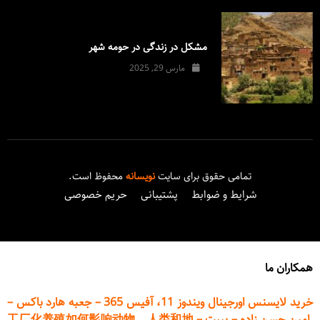
مشکل در زندگی در حومه شهر
مارس 29, 2025
تمامی حقوق برای سایت
نویسانه
محفوظ است.
شرایط و ضوابط
پشتیبانی
حریم خصوصی
همکاران ما
خرید لایسنس اورجینال ویندوز 11، آفیس 365
–
جعبه هارد باکس
–
امین حسن زاده
–
پیپت
–
工厂化养殖如何影响动物、人类和地