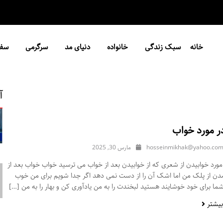
خانه
سبک زندگی
خانواده
دنیای مد
سرگرمی
سفر
آ
ر مورد خواب
hosseinmikhak@yahoo.co
مارس 30, 2025
ورد خوابیدن از شعری که از خوابیدن بعد از خواب می ترسید خواب خواب بعد از
مدن از پلک من اما اشک آن را از دست نمی دهد اگر جدا شویم برای من خوب
ا برای خود خوشایند هستید لبخندت را به من یادآوری کن و بهار را به من […]
بیشتر