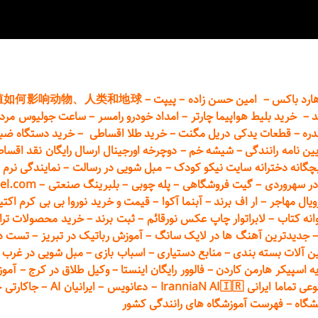
ارد باکس
–
امین حسن زاده
–
پیپت
–
殖如何影响动物、人类和地球
د
–
خرید بلیط هواپیما چارتر
–
امداد خودرو
رامسر
–
ساعت جولیوس مردا
دره
–
قطعات
یدکی دریل مگنت
–
خرید طلا اقساطی
–
خرید دستگاه ضب
یین نامه رانندگی
–
شیشه خم
–
دوچرخه اورجینال ارسال رایگان ن
قد اقسا
چگانه دخترانه سایت نیکو کودک
–
مبل شویی در رسالت
–
نمایندگی نرم ا
ر سهروردی
–
گیت فروشگاهی
–
پله چوبی
–
بلبرینگ صنعتی
–
el.com
ویال مهاجر
–
ار اف برند
–
آبنما آکوا
–
قیمت و خرید نوروا بی بی کرم اکتیپور :t_up_2
انه کتاب
–
لابراتوار چاپ عکس نورقائم
–
ثبت برند
–
خرید محصولات تر
جدیدترین آهنگ ها در لایک سانگ
–
آموزش
رباتیک در تبریز
–
تست دوا
ن آلات بسته بندی
–
منابع دستیاری
–
اسباب بازی
–
مبل شویی در غرب ت
ه اسپیکر هارمن کاردن
–
فالوور رایگان اینستا
–
وکیل طلاق در کرج
–
آموز
 ایرانی IranniaN AI🇮🇷
–
دعانویس
–
ایرانیان AI
–
جاکارتی 
شگاه
–
فهرست آموزشگاه های رانندگی کشور