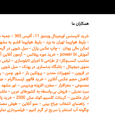
همکاران ما
خرید لایسنس اورجینال ویندوز 11، آفیس 365
–
جعبه ه
–
بلیط هواپیما تهران
به یزد
–
بلیط هواپیما قشم به مشه
تمکن مالی یونان
–
چاپ عکس پ
ازل
–
مبل شویی در گرم
آموزش power bi
–
خرید دوره
پیلاتس
–
آزمون آنلاین آ
مناسب کسب‌وکار؛ از طراحی تا اجرای تابلوسازی
–
لباس ب
منوی دیجیتال
–
باشگاه بدنسازی در پونک
–
مبل شویی د
در قزوین
–
تجهیزات معدن
–
پروتئین بار
–
شهر چمن
–
ر
کاهش حجم عکس آنلاین
–
خرید فالوور اینستاگرام
–
جو
مصنوعی
–
مغزافزار
–
مخزن افزونه وردپرس
–
تور مشهد
–
سرد عدیلی
–
فروش بی واسطه به
کشورهای عربی
–
ماشی
ابزار ماشین
–
کربنات کلسیم کوتد مش 2500
–
خرید پای
–
راهنمای انتخاب جراح بینی
–
منو آنلاین
–
هوش مصنوعی تماما
چگونه آب استخر را سریع تر گرم کنیم
–
فیلمبرداری نمای