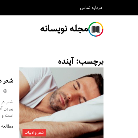
درباره
تماس
مجله نویسانه
برچسب:
آینده
شعر د
m
شعر در م
بیرون آ
است و شم
مطالعه 
شعر و ادبیات