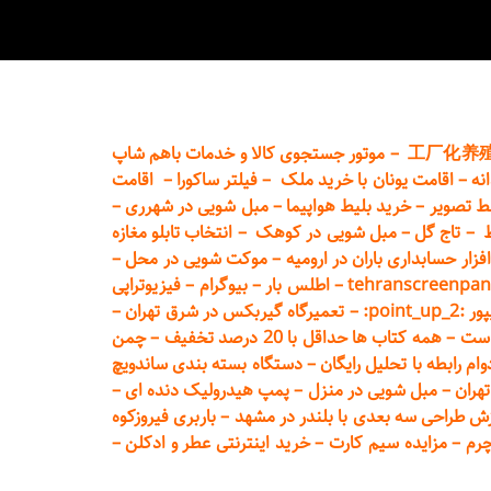
工厂化养
–
موتور جستجوی کالا و خدمات باهم شاپ
نه
–
اقامت یونان با خرید ملک
–
فیلتر ساکورا
–
اقامت
ط تصویر
–
خرید بلیط هواپیما
–
مبل شویی در شهرری
–
ط
–
تاج گل
–
مبل شویی در کوهک
–
انتخاب تابلو مغازه
فزار حسابداری باران در ارومیه
–
موکت شویی در محل
–
tehranscreenpan
–
اطلس بار
–
بیوگرام
–
فیزیوتراپی
poin:
–
تعمیر
گاه گیربکس در شرق تهران
–
است
–
همه کتاب ها حداقل با 20 درصد تخفیف
–
چمن
م رابطه با تحلیل رایگان
–
دستگاه بسته‌ بندی ساندویچ
هران
–
مبل شوی
ی در منزل
–
پمپ هیدرولیک دنده ای
–
ش طراحی سه بعدی با بلندر در مشهد
–
باربری فیروزکوه
چرم
–
مزایده سیم کارت
–
خرید اینترنتی عطر و ادکلن
–