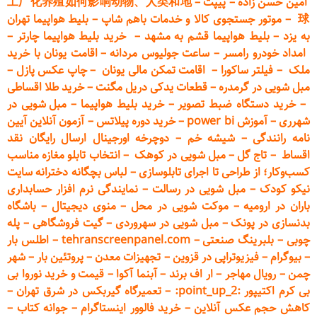
امین حسن زاده
–
پیپت
–
工厂化养殖如何影响动物、人类和地
球
–
موتور جستجوی کالا و خدمات باهم شاپ
–
بلیط هواپیما تهران
به یزد
–
بلیط هواپیما قشم به مشهد
–
خرید بلیط هواپیما چارتر
–
امداد خودرو
رامسر
–
ساعت جولیوس مردانه
–
اقامت یونان با خرید
ملک
–
فیلتر ساکورا
–
اقامت تمکن مالی یونان
–
چاپ عکس پ
ازل
–
مبل شویی در گرمدره
–
قطعات
یدکی دریل مگنت
–
خرید طلا اقساطی
–
خرید دستگاه ضبط تصویر
–
خرید بلیط هواپیما
–
مبل شویی در
شهرری
–
آموزش power bi
–
خرید دوره
پیلاتس
–
آزمون آنلاین آیین
نامه رانندگی
–
شیشه خم
–
دوچرخه اورجینال ارسال رایگان ن
قد
اقساط
–
تاج گل
–
مبل شویی در کوهک
–
انتخاب تابلو مغازه مناسب
کسب‌وکار؛ از طراحی تا اجرای تابلوسازی
–
لباس بچگانه دخترانه سایت
نیکو کودک
–
مبل شویی در رسالت
–
نمایندگی نرم افزار حسابداری
باران در ارومیه
–
موکت شویی در محل
–
منوی دیجیتال
–
باشگاه
بدنسازی در پونک
–
مبل شویی در سهروردی
–
گیت فروشگاهی
–
پله
چوبی
–
بلبرینگ صنعتی
–
tehranscreenpanel.com
–
اطلس بار
–
بیوگرام
–
فیزیوتراپی در قزوین
–
تجهیزات معدن
–
پروتئین بار
–
شهر
چمن
–
رویال مهاجر
–
ار اف برند
–
آبنما آکوا
–
قیمت و خرید نوروا بی
بی کرم اکتیپور :point_up_2:
–
تعمیر
گاه گیربکس در شرق تهران
–
کاهش حجم عکس آنلاین
–
خرید فالوور اینستاگرام
–
جوانه کتاب
–