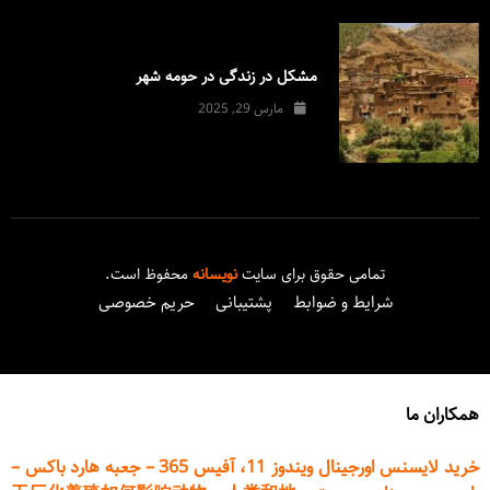
مشکل در زندگی در حومه شهر
مارس 29, 2025
تمامی حقوق برای سایت
نویسانه
محفوظ است.
شرایط و ضوابط
پشتیبانی
حریم خصوصی
همکاران ما
خرید لایسنس اورجینال ویندوز 11، آفیس 365
–
جعبه هارد باکس
–