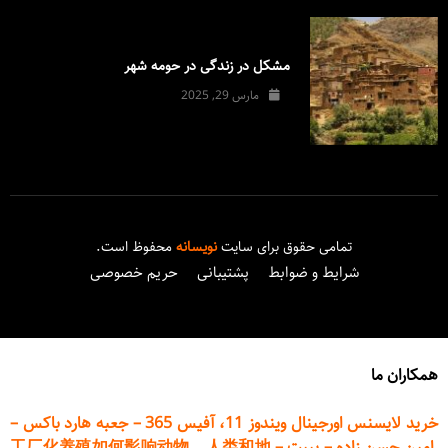
مشکل در زندگی در حومه شهر
مارس 29, 2025
تمامی حقوق برای سایت
نویسانه
محفوظ است.
شرایط و ضوابط
پشتیبانی
حریم خصوصی
همکاران ما
خرید لایسنس اورجینال ویندوز 11، آفیس 365
–
جعبه هارد باکس
–
امین حسن زاده
–
پیپت
–
工厂化养殖如何影响动物、人类和地