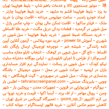
球
–
موتور جستجوی کالا و خدمات باهم شاپ
–
بلیط هواپیما تهران
به یزد
–
بلیط هواپیما قشم به مشهد
–
خرید بلیط هواپیما چارتر
–
امداد خودرو
رامسر
–
ساعت جولیوس مردانه
–
اقامت یونان با خرید
ملک
–
فیلتر ساکورا
–
اقامت تمکن مالی یونان
–
چاپ عکس پ
ازل
–
مبل شویی در گرمدره
–
قطعات
یدکی دریل مگنت
–
خرید طلا اقساطی
–
خرید دستگاه ضبط تصویر
–
خرید بلیط هواپیما
–
مبل شویی در
شهرری
–
آموزش power bi
–
خرید دوره
پیلاتس
–
آزمون آنلاین آیین
نامه رانندگی
–
شیشه خم
–
دوچرخه اورجینال ارسال رایگان ن
قد
اقساط
–
تاج گل
–
مبل شویی در کوهک
–
انتخاب تابلو مغازه مناسب
کسب‌وکار؛ از طراحی تا اجرای تابلوسازی
–
لباس بچگانه دخترانه سایت
نیکو کودک
–
مبل شویی در رسالت
–
نمایندگی نرم افزار حسابداری
باران در ارومیه
–
موکت شویی در محل
–
منوی دیجیتال
–
باشگاه
بدنسازی در پونک
–
مبل شویی در سهروردی
–
گیت فروشگاهی
–
پله
چوبی
–
بلبرینگ صنعتی
–
tehranscreenpanel.com
–
اطلس بار
–
بیوگرام
–
فیزیوتراپی در قزوین
–
تجهیزات معدن
–
پروتئین بار
–
شهر
چمن
–
رویال مهاجر
–
ار اف برند
–
آبنما آکوا
–
قیمت و خرید نوروا بی
بی کرم اکتیپور :point_up_2:
–
تعمیر
گاه گیربکس در شرق تهران
–
کاهش حجم عکس آنلاین
–
خرید فالوور اینستاگرام
–
جوانه کتاب
–