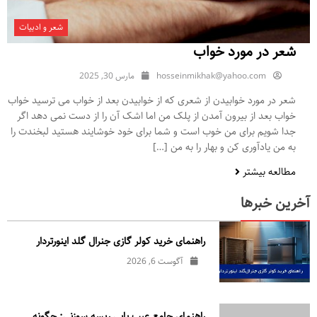
شعر و ادبیات
شعر در مورد خواب
hosseinmikhak@yahoo.com
مارس 30, 2025
شعر در مورد خوابیدن از شعری که از خوابیدن بعد از خواب می ترسید خواب
خواب بعد از بیرون آمدن از پلک من اما اشک آن را از دست نمی دهد اگر
جدا شویم برای من خوب است و شما برای خود خوشایند هستید لبخندت را
به من یادآوری کن و بهار را به من […]
مطالعه بیشتر
آخرین خبرها
راهنمای خرید کولر گازی جنرال‌ گلد اینورتر‌دار
آگوست 6, 2026
راهنمای جامع عیب یابی ریسه سوزنی: چگونه