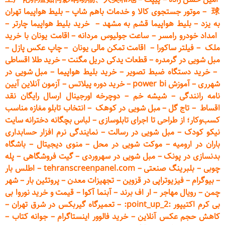
球
–
موتور جستجوی کالا و خدمات باهم شاپ
–
بلیط هواپیما تهران
به یزد
–
بلیط هواپیما قشم به مشهد
–
خرید بلیط هواپیما چارتر
–
امداد خودرو
رامسر
–
ساعت جولیوس مردانه
–
اقامت یونان با خرید
ملک
–
فیلتر ساکورا
–
اقامت تمکن مالی یونان
–
چاپ عکس پ
ازل
–
مبل شویی در گرمدره
–
قطعات
یدکی دریل مگنت
–
خرید طلا اقساطی
–
خرید دستگاه ضبط تصویر
–
خرید بلیط هواپیما
–
مبل شویی در
شهرری
–
آموزش power bi
–
خرید دوره
پیلاتس
–
آزمون آنلاین آیین
نامه رانندگی
–
شیشه خم
–
دوچرخه اورجینال ارسال رایگان ن
قد
اقساط
–
تاج گل
–
مبل شویی در کوهک
–
انتخاب تابلو مغازه مناسب
کسب‌وکار؛ از طراحی تا اجرای تابلوسازی
–
لباس بچگانه دخترانه سایت
نیکو کودک
–
مبل شویی در رسالت
–
نمایندگی نرم افزار حسابداری
باران در ارومیه
–
موکت شویی در محل
–
منوی دیجیتال
–
باشگاه
بدنسازی در پونک
–
مبل شویی در سهروردی
–
گیت فروشگاهی
–
پله
چوبی
–
بلبرینگ صنعتی
–
tehranscreenpanel.com
–
اطلس بار
–
بیوگرام
–
فیزیوتراپی در قزوین
–
تجهیزات معدن
–
پروتئین بار
–
شهر
چمن
–
رویال مهاجر
–
ار اف برند
–
آبنما آکوا
–
قیمت و خرید نوروا بی
بی کرم اکتیپور :point_up_2:
–
تعمیر
گاه گیربکس در شرق تهران
–
کاهش حجم عکس آنلاین
–
خرید فالوور اینستاگرام
–
جوانه کتاب
–