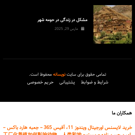
مشکل در زندگی در حومه شهر
مارس 29, 2025
تمامی حقوق برای سایت
نویسانه
محفوظ است.
شرایط و ضوابط
پشتیبانی
حریم خصوصی
همکاران ما
خرید لایسنس اورجینال ویندوز 11، آفیس 365
–
جعبه هارد باکس
–
امین حسن زاده
–
پیپت
–
工厂化养殖如何影响动物、人类和地