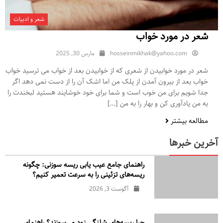
شعر و ادبیات
شعر در مورد خواب
hosseinmikhak@yahoo.com
مارس 30, 2025
شعر در مورد خوابیدن از شعری که از خوابیدن بعد از خواب می ترسید خواب
خواب بعد از بیرون آمدن از پلک من اما اشک آن را از دست نمی دهد اگر
جدا شویم برای من خوب است و شما برای خود خوشایند هستید لبخندت را
به من یادآوری کن و بهار را به من […]
مطالعه بیشتر
آخرین خبرها
راهنمای جامع عیب یابی ریسه سوزنی: چگونه
ریسه‌های تزئینی را به سرعت تعمیر کنیم؟
آگوست 3, 2026
چرا ریسه‌های شلنگی زود می‌سوزند؟ راهنمای