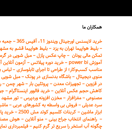
همکاران ما
خرید لایسنس اورجینال ویندوز 11، آفیس 365
–
جعبه ه
–
بلیط هواپیما تهران
به یزد
–
بلیط هواپیما قشم به مشه
تمکن مالی یونان
–
چاپ عکس پ
ازل
–
مبل شویی در گرم
آموزش power bi
–
خرید دوره
پیلاتس
–
آزمون آنلاین آ
مناسب کسب‌وکار؛ از طراحی تا اجرای تابلوسازی
–
لباس ب
منوی دیجیتال
–
باشگاه بدنسازی در پونک
–
مبل شویی د
در قزوین
–
تجهیزات معدن
–
پروتئین بار
–
شهر چمن
–
ر
کاهش حجم عکس آنلاین
–
خرید فالوور اینستاگرام
–
جو
مصنوعی
–
مغزافزار
–
مخزن افزونه وردپرس
–
تور مشهد
–
سرد عدیلی
–
فروش بی واسطه به
کشورهای عربی
–
ماشی
ابزار ماشین
–
کربنات کلسیم کوتد مش 2500
–
خرید پای
–
راهنمای انتخاب جراح بینی
–
منو آنلاین
–
هوش مصنوعی تماما
چگونه آب استخر را سریع تر گرم کنیم
–
فیلمبرداری نمای