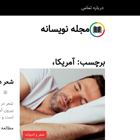
درباره
تماس
مجله نویسانه
برچسب:
آمریکا،
شعر د
m
شعر در م
بیرون آ
است و شم
مطالعه 
شعر و ادبیات