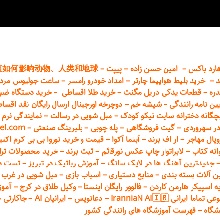
ارد باکس
–
امین حسن زاده
–
پیپت
–
殖如何影响动物、人类和地球
د
–
خرید بلیط هواپیما چارتر
–
امداد خودرو
رامسر
–
ساعت جولیوس مردا
دره
–
قطعات
یدکی دریل مگنت
–
خرید طلا اقساطی
–
خرید دستگاه ضب
یین نامه رانندگی
–
شیشه خم
–
دوچرخه اورجینال ارسال رایگان ن
قد اقسا
چگانه دخترانه سایت نیکو کودک
–
مبل شویی در رسالت
–
نمایندگی نرم ا
ر سهروردی
–
گیت فروشگاهی
–
پله چوبی
–
بلبرینگ صنعتی
–
el.com
ویال مهاجر
–
ار اف برند
–
آبنما آکوا
–
قیمت و خرید نوروا بی بی کرم اکتیپور :t_up_2
انه کتاب
–
لابراتوار چاپ عکس نورقائم
–
ثبت برند
–
خرید محصولات تر
جدیدترین آهنگ ها در لایک سانگ
–
آموزش
رباتیک در تبریز
–
تست دوا
ن آلات بسته بندی
–
منابع دستیاری
–
اسباب بازی
–
مبل شویی در غرب ت
ه اسپیکر هارمن کاردن
–
فالوور رایگان اینستا
–
وکیل طلاق در کرج
–
آموز
 ایرانی IranniaN AI🇮🇷
–
دعانویس
–
ایرانیان AI
–
جاکارتی 
شگاه
–
فهرست آموزشگاه های رانندگی کشور