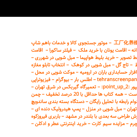
工厂化养
–
موتور جستجوی کالا و خدمات باهم شاپ
نه
–
اقامت یونان با خرید ملک
–
فیلتر ساکورا
–
اقامت
ط تصویر
–
خرید بلیط هواپیما
–
مبل شویی در شهرری
–
ط
–
تاج گل
–
مبل شویی در کوهک
–
انتخاب تابلو مغازه
فزار حسابداری باران در ارومیه
–
موکت شویی در محل
–
tehranscreenpan
–
اطلس بار
–
بیوگرام
–
فیزیوتراپی
poin:
–
تعمیر
گاه گیربکس در شرق تهران
–
است
–
همه کتاب ها حداقل با 20 درصد تخفیف
–
چمن
م رابطه با تحلیل رایگان
–
دستگاه بسته‌ بندی ساندویچ
هران
–
مبل شوی
ی در منزل
–
پمپ هیدرولیک دنده ای
–
ش طراحی سه بعدی با بلندر در مشهد
–
باربری فیروزکوه
چرم
–
مزایده سیم کارت
–
خرید اینترنتی عطر و ادکلن
–