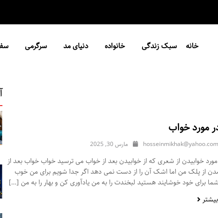
خانه
سبک زندگی
خانواده
دنیای مد
سرگرمی
سفر
آ
ر مورد خواب
hosseinmikhak@yahoo.co
مارس 30, 2025
ورد خوابیدن از شعری که از خوابیدن بعد از خواب می ترسید خواب خواب بعد از
مدن از پلک من اما اشک آن را از دست نمی دهد اگر جدا شویم برای من خوب
ا برای خود خوشایند هستید لبخندت را به من یادآوری کن و بهار را به من […]
بیشتر