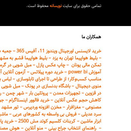
تمامی حقوق برای سایت
نویسانه
محفوظ است.
همکاران ما
خرید لایسنس اورجینال ویندوز 11، آفیس 365
–
جعبه ه
–
بلیط هواپیما تهران
به یزد
–
بلیط هواپیما قشم به مشه
تمکن مالی یونان
–
چاپ عکس پ
ازل
–
مبل شویی در گرم
آموزش power bi
–
خرید دوره
پیلاتس
–
آزمون آنلاین آ
مناسب کسب‌وکار؛ از طراحی تا اجرای تابلوسازی
–
لباس ب
منوی دیجیتال
–
باشگاه بدنسازی در پونک
–
مبل شویی د
در قزوین
–
تجهیزات معدن
–
پروتئین بار
–
شهر چمن
–
ر
کاهش حجم عکس آنلاین
–
خرید فالوور اینستاگرام
–
جو
مصنوعی
–
مغزافزار
–
مخزن افزونه وردپرس
–
تور مشهد
–
سرد عدیلی
–
فروش بی واسطه به
کشورهای عربی
–
ماشی
ابزار ماشین
–
کربنات کلسیم کوتد مش 2500
–
خرید پای
–
راهنمای انتخاب جراح بینی
–
منو آنلاین
–
هوش مصنوعی تماما