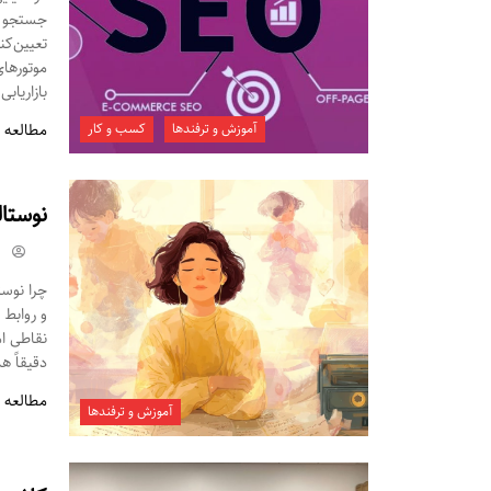
جستجو مر
تعیین‌کن
موتورهای
بازاریابی
آموزش و ترفندها
کسب و کار
مطالعه 
نوستال
چرا نوس
و روابط 
نقاطی ام
دقیقاً ه
مطالعه 
آموزش و ترفندها