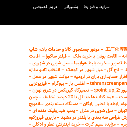
شرایط و ضوابط
پشتیبانی
حریم خصوصی
工厂化养
–
موتور جستجوی کالا و خدمات باهم شاپ
نه
–
اقامت یونان با خرید ملک
–
فیلتر ساکورا
–
اقامت
ط تصویر
–
خرید بلیط هواپیما
–
مبل شویی در شهرری
–
ط
–
تاج گل
–
مبل شویی در کوهک
–
انتخاب تابلو مغازه
فزار حسابداری باران در ارومیه
–
موکت شویی در محل
–
tehranscreenpan
–
اطلس بار
–
بیوگرام
–
فیزیوتراپی
poin:
–
تعمیر
گاه گیربکس در شرق تهران
–
است
–
همه کتاب ها حداقل با 20 درصد تخفیف
–
چمن
م رابطه با تحلیل رایگان
–
دستگاه بسته‌ بندی ساندویچ
هران
–
مبل شوی
ی در منزل
–
پمپ هیدرولیک دنده ای
–
ش طراحی سه بعدی با بلندر در مشهد
–
باربری فیروزکوه
چرم
–
مزایده سیم کارت
–
خرید اینترنتی عطر و ادکلن
–