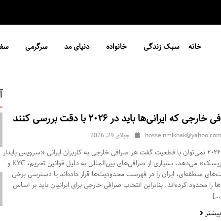
خانه
سبک زندگی
خانواده
دنیای مد
سرگرمی
سفر
آ
hosseinmikhak@yahoo.co
جولای 29, 2026
در سال ۲۰۲۶ نمی‌توان با قطعیت گفت هر صرافی خارجی به کاربران ایرانی «سرویس پایدار
و بدون ریسک» می‌دهد. بسیاری از صرافی‌های بین‌المللی به دلیل قوانین تحریم، KYC و
های منطقه‌ای، ایران را در فهرست محدودیت‌ها قرار داده‌اند یا دسترسی برخی
 را محدود کرده‌اند. بنابراین انتخاب صرافی خارجی برای ایرانیان باید بر اساس
…]
بیشتر