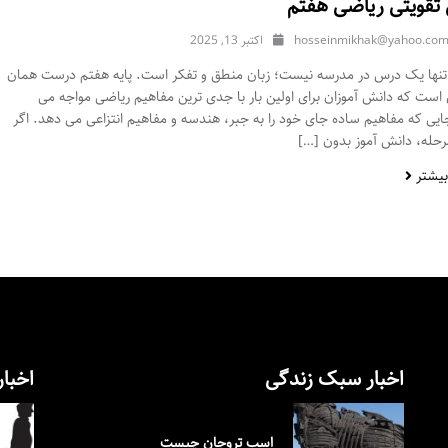
تقویتی ریاضی هفتم
hosseinmikhak@yahoo.co
اکتبر 13, 2025
تنها یک درس در مدرسه نیست؛ زبان منطق و تفکر است. پایه هفتم درست همان
است که دانش ‌آموزان برای اولین بار با جدی ‌ترین مفاهیم ریاضی مواجه می‌
یی که مفاهیم ساده جای خود را به جبر، هندسه و مفاهیم انتزاعی می‌ دهد. اگر
رحله، دانش‌ آموز بدون […]
بیشتر
اخبار سبک زندگی
اخبار
اسب تروجان چیست