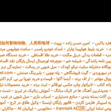
ارد باکس
–
امین حسن زاده
–
پیپت
–
殖如何影响动物、人类和地球
د
–
خرید بلیط هواپیما چارتر
–
امداد خودرو
رامسر
–
ساعت جولیوس مردا
دره
–
قطعات
یدکی دریل مگنت
–
خرید طلا اقساطی
–
خرید دستگاه ضب
یین نامه رانندگی
–
شیشه خم
–
دوچرخه اورجینال ارسال رایگان ن
قد اقسا
چگانه دخترانه سایت نیکو کودک
–
مبل شویی در رسالت
–
نمایندگی نرم ا
ر سهروردی
–
گیت فروشگاهی
–
پله چوبی
–
بلبرینگ صنعتی
–
el.com
ویال مهاجر
–
ار اف برند
–
آبنما آکوا
–
قیمت و خرید نوروا بی بی کرم اکتیپور :t_up_2
انه کتاب
–
لابراتوار چاپ عکس نورقائم
–
ثبت برند
–
خرید محصولات تر
جدیدترین آهنگ ها در لایک سانگ
–
آموزش
رباتیک در تبریز
–
تست دوا
ن آلات بسته بندی
–
منابع دستیاری
–
اسباب بازی
–
مبل شویی در غرب ت
ه اسپیکر هارمن کاردن
–
فالوور رایگان اینستا
–
وکیل طلاق در کرج
–
آموز
 ایرانی IranniaN AI🇮🇷
–
دعانویس
–
ایرانیان AI
–
جاکارتی 