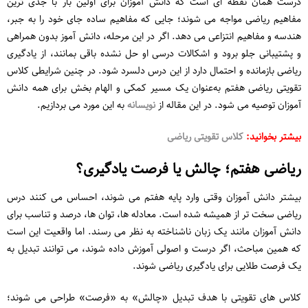
درست همان نقطه ای است که دانش ‌آموزان برای اولین بار با جدی ‌ترین
مفاهیم ریاضی مواجه می‌ شوند؛ جایی که مفاهیم ساده جای خود را به جبر،
هندسه و مفاهیم انتزاعی می‌ دهد. اگر در این مرحله، دانش‌ آموز بدون همراهی
و پشتیبانی جلو برود و اشکالات درسی او حل نشده باقی بمانند، از یادگیری
ریاضی بازمانده و احتمال دارد از این درس دلسرد شود. در چنین شرایطی کلاس
تقویتی ریاضی هفتم به‌عنوان یک مسیر کمکی و الهام ‌بخش برای همه دانش
آموزان توصیه می شود. در این مقاله از
نویسانه
به این مورد می بردازیم.
بیشتر بخوانید:
کلاس تقویتی ریاضی
ریاضی هفتم؛ چالش یا فرصت یادگیری؟
بیشتر دانش‌ آموزان وقتی وارد پایه هفتم می‌ شوند، احساس می ‌کنند درس
ریاضی سخت ‌تر از همیشه شده است. معادله ‌ها، توان‌ ها، درصد و تناسب برای
دانش آموزان مانند یک زبان ناشناخته به نظر می رسند. اما واقعیت این است
که همین مباحث، اگر درست و اصولی آموزش داده شوند، می ‌توانند تبدیل به
یک فرصت طلایی برای یادگیری ریاضی شوند.
کلاس‌ های تقویتی با هدف تبدیل «چالش» به «فرصت» طراحی می ‌شوند؛