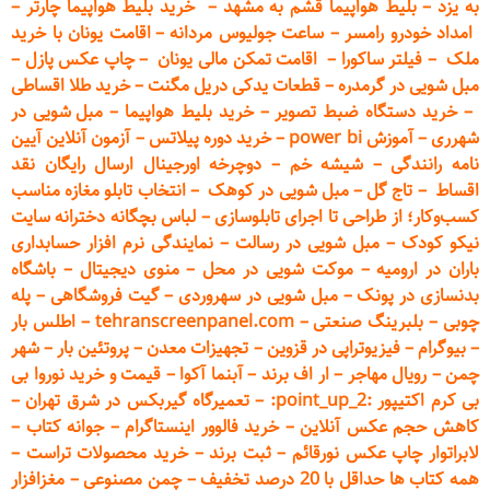
به یزد
–
بلیط هواپیما قشم به مشهد
–
خرید بلیط هواپیما چارتر
–
امداد خودرو
رامسر
–
ساعت جولیوس مردانه
–
اقامت یونان با خرید
ملک
–
فیلتر ساکورا
–
اقامت تمکن مالی یونان
–
چاپ عکس پ
ازل
–
مبل شویی در گرمدره
–
قطعات
یدکی دریل مگنت
–
خرید طلا اقساطی
–
خرید دستگاه ضبط تصویر
–
خرید بلیط هواپیما
–
مبل شویی در
شهرری
–
آموزش power bi
–
خرید دوره
پیلاتس
–
آزمون آنلاین آیین
نامه رانندگی
–
شیشه خم
–
دوچرخه اورجینال ارسال رایگان ن
قد
اقساط
–
تاج گل
–
مبل شویی در کوهک
–
انتخاب تابلو مغازه مناسب
کسب‌وکار؛ از طراحی تا اجرای تابلوسازی
–
لباس بچگانه دخترانه سایت
نیکو کودک
–
مبل شویی در رسالت
–
نمایندگی نرم افزار حسابداری
باران در ارومیه
–
موکت شویی در محل
–
منوی دیجیتال
–
باشگاه
بدنسازی در پونک
–
مبل شویی در سهروردی
–
گیت فروشگاهی
–
پله
چوبی
–
بلبرینگ صنعتی
–
tehranscreenpanel.com
–
اطلس بار
–
بیوگرام
–
فیزیوتراپی در قزوین
–
تجهیزات معدن
–
پروتئین بار
–
شهر
چمن
–
رویال مهاجر
–
ار اف برند
–
آبنما آکوا
–
قیمت و خرید نوروا بی
بی کرم اکتیپور :point_up_2:
–
تعمیر
گاه گیربکس در شرق تهران
–
کاهش حجم عکس آنلاین
–
خرید فالوور اینستاگرام
–
جوانه کتاب
–
لابراتوار چاپ عکس نورقائم
–
ثبت برند
–
خرید محصولات تراست
–
همه کتاب ها حداقل با 20 درصد تخفیف
–
چمن مصنوعی
–
مغزافزار