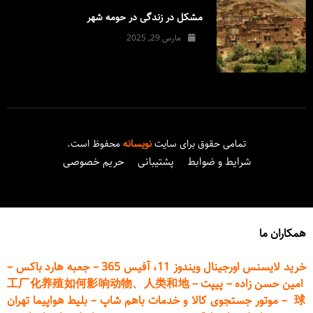
مشکل در زندگی در حومه شهر
مارس 29, 2025
تمامی حقوق برای سایت
نویسانه
محفوظ است.
شرایط و ضوابط
پشتیبانی
حریم خصوصی
همکاران ما
خرید لایسنس اورجینال ویندوز 11، آفیس 365
–
جعبه هارد باکس
–
امین حسن زاده
–
پیپت
–
工厂化养殖如何影响动物、人类和地
球
–
موتور جستجوی کالا و خدمات باهم شاپ
–
بلیط هواپیما تهران