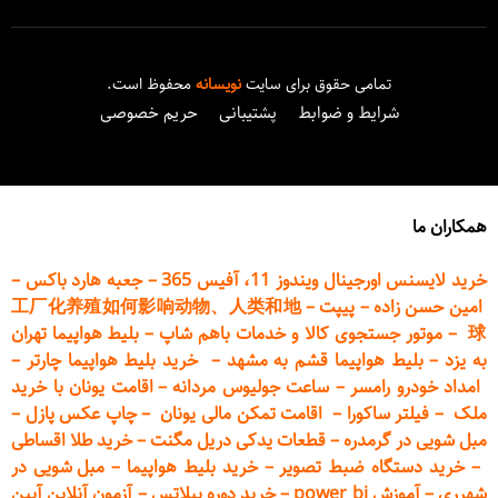
تمامی حقوق برای سایت
نویسانه
محفوظ است.
شرایط و ضوابط
پشتیبانی
حریم خصوصی
همکاران ما
خرید لایسنس اورجینال ویندوز 11، آفیس 365
–
جعبه هارد باکس
–
امین حسن زاده
–
پیپت
–
工厂化养殖如何影响动物、人类和地
球
–
موتور جستجوی کالا و خدمات باهم شاپ
–
بلیط هواپیما تهران
به یزد
–
بلیط هواپیما قشم به مشهد
–
خرید بلیط هواپیما چارتر
–
امداد خودرو
رامسر
–
ساعت جولیوس مردانه
–
اقامت یونان با خرید
ملک
–
فیلتر ساکورا
–
اقامت تمکن مالی یونان
–
چاپ عکس پ
ازل
–
مبل شویی در گرمدره
–
قطعات
یدکی دریل مگنت
–
خرید طلا اقساطی
–
خرید دستگاه ضبط تصویر
–
خرید بلیط هواپیما
–
مبل شویی در
شهرری
–
آموزش power bi
–
خرید دوره
پیلاتس
–
آزمون آنلاین آیین