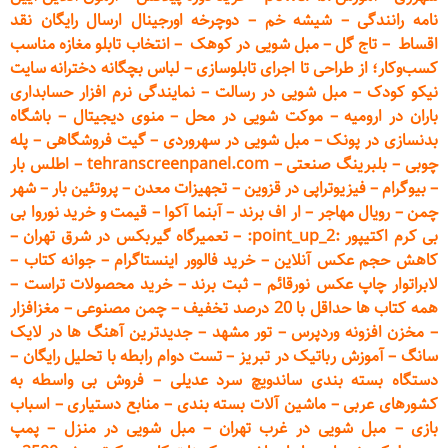
نامه رانندگی
–
شیشه خم
–
دوچرخه اورجینال ارسال رایگان ن
قد
اقساط
–
تاج گل
–
مبل شویی در کوهک
–
انتخاب تابلو مغازه مناسب
کسب‌وکار؛ از طراحی تا اجرای تابلوسازی
–
لباس بچگانه دخترانه سایت
نیکو کودک
–
مبل شویی در رسالت
–
نمایندگی نرم افزار حسابداری
باران در ارومیه
–
موکت شویی در محل
–
منوی دیجیتال
–
باشگاه
بدنسازی در پونک
–
مبل شویی در سهروردی
–
گیت فروشگاهی
–
پله
چوبی
–
بلبرینگ صنعتی
–
tehranscreenpanel.com
–
اطلس بار
–
بیوگرام
–
فیزیوتراپی در قزوین
–
تجهیزات معدن
–
پروتئین بار
–
شهر
چمن
–
رویال مهاجر
–
ار اف برند
–
آبنما آکوا
–
قیمت و خرید نوروا بی
بی کرم اکتیپور :point_up_2:
–
تعمیر
گاه گیربکس در شرق تهران
–
کاهش حجم عکس آنلاین
–
خرید فالوور اینستاگرام
–
جوانه کتاب
–
لابراتوار چاپ عکس نورقائم
–
ثبت برند
–
خرید محصولات تراست
–
همه کتاب ها حداقل با 20 درصد تخفیف
–
چمن مصنوعی
–
مغزافزار
–
مخزن افزونه وردپرس
–
تور مشهد
–
جدیدترین آهنگ ها در لایک
سانگ
–
آموزش
رباتیک در تبریز
–
تست دوام رابطه با تحلیل رایگان
–
دستگاه بسته‌ بندی ساندویچ سرد عدیلی
–
فروش بی واسطه به
کشورهای عربی
–
ماشین آلات بسته بندی
–
منابع دستیاری
–
اسباب
بازی
–
مبل شویی در غرب تهران
–
مبل شوی
ی در منزل
–
پمپ