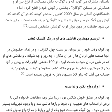
داستان مشترک می گوید که ون گوگ به دلیل عصبانیت از نزاع بین او و
همکارش در مسکن “گوگان” ، بخشی از گوش خود را قطع کرد ، اما ؛
دانشگاهیان آلمانی در سال 2009 کتابی را منتشر کردند که در آن گفتند که
گوش ون گوگ در طی دوئل شمشیر با “گوگان” بریده شده است ، و این باعث
[٣]
می شود حقیقت در مورد برش او به گوشش مشخص نیست.
ترسیم مهمترین نقاشی های او در یک کلینیک ذهنی
ون گوگ وقت خود را در درمان در سنت -پول گذراند ، و در زمان حضورش در
آنجا صحنه هایی از باغ ها را در آن مکان ، چه روز و چه شبانه ، و نقاشی های او
که در طول درمان خود به دست آورد ، از 100 نقاشی فراتر رفت و برخی از آنها
یکی از مهمترین نقاشی های وی مانند “شب ستاره” و “ارهسان بلوزوم” به
[٣]
حساب می آیند که برای 50 میلیون دلار به فروش رسیده است.
او ازدواج نکرد و نداشت
ون گوگ در عشق خوش شانس بود ، زیرا علی رغم مخالفت خانواده اش با
برخی از انتخاب های عجیب او ، بارها و بارها عاشق شد و با وجود تجربیات بسیار
عاطفی خود ، ون گوگ نتوانست هیچ یک از این روابط را به ازدواج تبدیل کند.