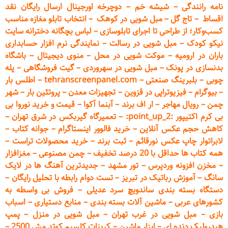
نامه رانندگی
–
شیشه خم
–
دوچرخه اورجینال ارسال رایگان ن
قد
اقساط
–
تاج گل
–
مبل شویی در کوهک
–
انتخاب تابلو مغازه مناسب
کسب‌وکار؛ از طراحی تا اجرای تابلوسازی
–
لباس بچگانه دخترانه سایت
نیکو کودک
–
مبل شویی در رسالت
–
نمایندگی نرم افزار حسابداری
باران در ارومیه
–
موکت شویی در محل
–
منوی دیجیتال
–
باشگاه
بدنسازی در پونک
–
مبل شویی در سهروردی
–
گیت فروشگاهی
–
پله
چوبی
–
بلبرینگ صنعتی
–
tehranscreenpanel.com
–
اطلس بار
–
بیوگرام
–
فیزیوتراپی در قزوین
–
تجهیزات معدن
–
پروتئین بار
–
شهر
چمن
–
رویال مهاجر
–
ار اف برند
–
آبنما آکوا
–
قیمت و خرید نوروا بی
بی کرم اکتیپور :point_up_2:
–
تعمیر
گاه گیربکس در شرق تهران
–
کاهش حجم عکس آنلاین
–
خرید فالوور اینستاگرام
–
جوانه کتاب
–
لابراتوار چاپ عکس نورقائم
–
ثبت برند
–
خرید محصولات تراست
–
همه کتاب ها حداقل با 20 درصد تخفیف
–
چمن مصنوعی
–
مغزافزار
–
مخزن افزونه وردپرس
–
تور مشهد
–
جدیدترین آهنگ ها در لایک
سانگ
–
آموزش
رباتیک در تبریز
–
تست دوام رابطه با تحلیل رایگان
–
دستگاه بسته‌ بندی ساندویچ سرد عدیلی
–
فروش بی واسطه به
کشورهای عربی
–
ماشین آلات بسته بندی
–
منابع دستیاری
–
اسباب
بازی
–
مبل شویی در غرب تهران
–
مبل شوی
ی در منزل
–
پمپ
هیدرولیک دنده ای
–
ابزار ماشین
–
کربنات کلسیم کوتد مش 2500
–