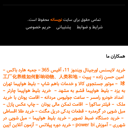
تمامی حقوق برای سایت
نویسانه
محفوظ است.
شرایط و ضوابط
پشتیبانی
حریم خصوصی
همکاران ما
خرید لایسنس اورجینال ویندوز 11، آفیس 365
–
جعبه هارد باکس
–
امین حسن زاده
–
پیپت
–
工厂化养殖如何影响动物、人类和地
球
–
موتور جستجوی کالا و خدمات باهم شاپ
–
بلیط هواپیما تهران
به یزد
–
بلیط هواپیما قشم به مشهد
–
خرید بلیط هواپیما چارتر
–
امداد خودرو
رامسر
–
ساعت جولیوس مردانه
–
اقامت یونان با خرید
ملک
–
فیلتر ساکورا
–
اقامت تمکن مالی یونان
–
چاپ عکس پ
ازل
–
مبل شویی در گرمدره
–
قطعات
یدکی دریل مگنت
–
خرید طلا اقساطی
–
خرید دستگاه ضبط تصویر
–
خرید بلیط هواپیما
–
مبل شویی در
شهرری
–
آموزش power bi
–
خرید دوره
پیلاتس
–
آزمون آنلاین آیین