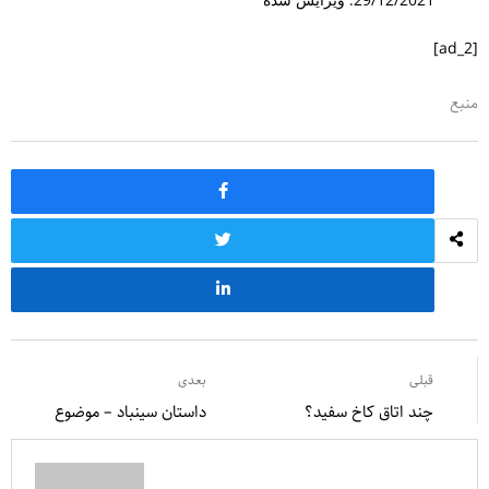
[ad_2]
منبع
قبلی
بعدی
چند اتاق کاخ سفید؟
داستان سینباد – موضوع