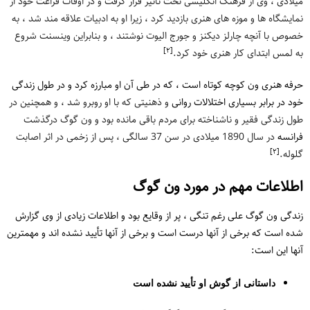
میلادی ، وی از فرهنگ انگلیسی تحت تأثیر قرار گرفت و در اوقات فراغت خود از
نمایشگاه ها و موزه های هنری بازدید کرد ، زیرا او به ادبیات علاقه مند شد ، به
خصوص با آنچه چارلز دیکنز و جورج الیوت نوشتند ، و بنابراین وینسنت شروع
[٢]
به لمس ابتدای کار هنری خود کرد.
حرفه هنری ون کوچه کوتاه است ، که در طی آن او مبارزه کرد و در طول زندگی
خود در برابر بسیاری
اختلالات روانی
و ذهنیتی که با او روبرو شد ، و همچنین در
طول زندگی فقیر و ناشناخته برای مردم باقی مانده بود و ون گوگ درگذشت
فرانسه
در سال 1890 میلادی در سن 37 سالگی ، پس از زخمی در اثر اصابت
[٢]
گلوله.
اطلاعات مهم در مورد ون گوگ
زندگی ون گوگ علی رغم تنگی ، پر از وقایع بود و اطلاعات زیادی از وی گزارش
شده است که برخی از آنها درست است و برخی از آنها تأیید نشده اند و مهمترین
آنها این است:
داستانی از گوش او تأیید نشده است