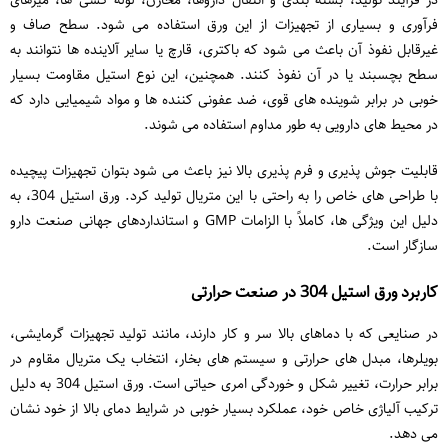
در فرآیند تولید، بسته ‌بندی و انتقال داروها، مخازن، لوله‌ کشی‌ ها، میزهای
فرآوری و بسیاری از تجهیزات از این ورق استفاده می ‌شود. سطح صاف و
غیرقابل نفوذ آن باعث می ‌شود که باکتری، قارچ یا سایر آلاینده‌ ها نتوانند به
سطح بچسبند یا در آن نفوذ کنند. همچنین، این نوع استیل مقاومت بسیار
خوبی در برابر شوینده‌ های قوی، ضد عفونی ‌کننده ‌ها و مواد شیمیایی دارد که
در محیط‌ های دارویی به طور مداوم استفاده می ‌شوند.
قابلیت جوش ‌پذیری و فرم ‌پذیری بالا نیز باعث می‌ شود بتوان تجهیزات پیچیده
با طراحی ‌های خاص را به‌ راحتی با این متریال تولید کرد. ورق استیل 304، به
دلیل این ویژگی‌ ها، کاملاً با الزامات GMP و استانداردهای جهانی صنعت دارو
سازگار است.
کاربرد ورق استیل 304 در صنعت حرارتی
در صنایعی که با دماهای بالا سر و کار دارند، مانند تولید تجهیزات گرمایشی،
بویلرها، مبدل ‌های حرارتی و سیستم ‌های بخار، انتخاب یک متریال مقاوم در
برابر حرارت، تغییر شکل و خوردگی امری حیاتی است. ورق استیل 304 به دلیل
ترکیب آلیاژی خاص خود، عملکرد بسیار خوبی در شرایط دمای بالا از خود نشان
می ‌دهد.