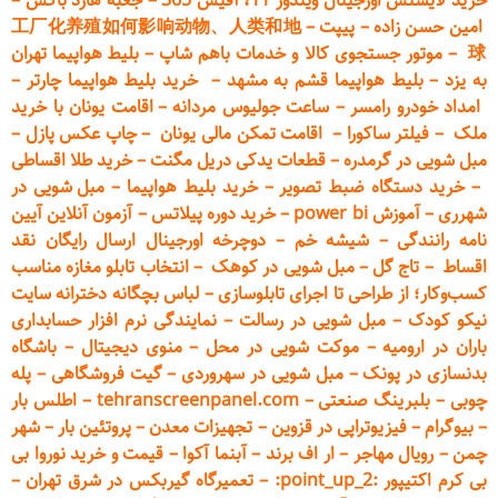
خرید لایسنس اورجینال ویندوز 11، آفیس 365
–
جعبه هارد باکس
–
امین حسن زاده
–
پیپت
–
工厂化养殖如何影响动物、人类和地
球
–
موتور جستجوی کالا و خدمات باهم شاپ
–
بلیط هواپیما تهران
به یزد
–
بلیط هواپیما قشم به مشهد
–
خرید بلیط هواپیما چارتر
–
امداد خودرو
رامسر
–
ساعت جولیوس مردانه
–
اقامت یونان با خرید
ملک
–
فیلتر ساکورا
–
اقامت تمکن مالی یونان
–
چاپ عکس پ
ازل
–
مبل شویی در گرمدره
–
قطعات
یدکی دریل مگنت
–
خرید طلا اقساطی
–
خرید دستگاه ضبط تصویر
–
خرید بلیط هواپیما
–
مبل شویی در
شهرری
–
آموزش power bi
–
خرید دوره
پیلاتس
–
آزمون آنلاین آیین
نامه رانندگی
–
شیشه خم
–
دوچرخه اورجینال ارسال رایگان ن
قد
اقساط
–
تاج گل
–
مبل شویی در کوهک
–
انتخاب تابلو مغازه مناسب
کسب‌وکار؛ از طراحی تا اجرای تابلوسازی
–
لباس بچگانه دخترانه سایت
نیکو کودک
–
مبل شویی در رسالت
–
نمایندگی نرم افزار حسابداری
باران در ارومیه
–
موکت شویی در محل
–
منوی دیجیتال
–
باشگاه
بدنسازی در پونک
–
مبل شویی در سهروردی
–
گیت فروشگاهی
–
پله
چوبی
–
بلبرینگ صنعتی
–
tehranscreenpanel.com
–
اطلس بار
–
بیوگرام
–
فیزیوتراپی در قزوین
–
تجهیزات معدن
–
پروتئین بار
–
شهر
چمن
–
رویال مهاجر
–
ار اف برند
–
آبنما آکوا
–
قیمت و خرید نوروا بی
بی کرم اکتیپور :point_up_2:
–
تعمیر
گاه گیربکس در شرق تهران
–