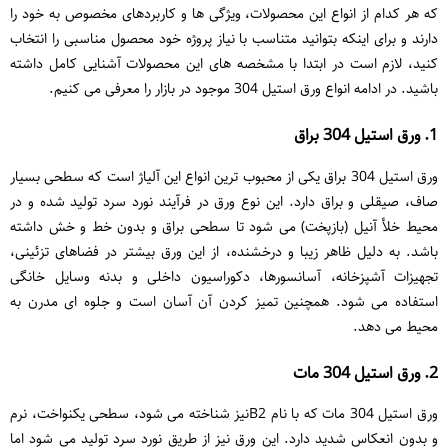
که هر کدام از انواع این محصولات، ویژگی ها و کاربردهای مخصوص به خود را
دارند و برای اینکه بتوانید متناسب با نیاز پروژه خود محصول مناسبی را انتخاب
کنید، لازم است در ابتدا با مشخصه های این محصولات آشنایی کامل داشته
باشید. در ادامه انواع ورق استیل 304 موجود در بازار را معرفی می کنیم.
1. ورق استیل 304 براق
ورق استیل 304 براق یکی از محبوب ‌ترین انواع این آلیاژ است که سطحی بسیار
صاف، صیقلی و براق دارد. این نوع ورق در فرآیند نورد سرد تولید شده و در
محیط خلأ آنیل (بازپخت) می ‌شود تا سطحی براق و بدون خط و خش داشته
باشد. به‌ دلیل ظاهر زیبا و درخشنده، از این ورق بیشتر در فضاهای تزئینی،
تجهیزات آشپزخانه، آسانسورها، دکوراسیون داخلی و بدنه وسایل خانگی
استفاده می‌ شود. همچنین تمیز کردن آن آسان است و جلوه ‌ای مدرن به
محیط می ‌دهد.
2. ورق استیل 304 مات
ورق استیل 304 مات که با نام B2نیز شناخته می‌ شود، سطحی یکنواخت، نرم
و بدون انعکاس شدید دارد. این ورق نیز از طریق نورد سرد تولید می ‌شود اما