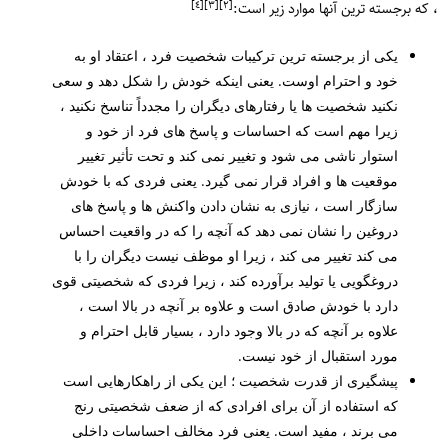
[٤]
[٣]
[٢]
، که برجسته ترین آنها موارد زیر است:
یکی از برجسته ترین ترکیبات شخصیت فرد ، اعتقاد او به
خود و احترام اوست. یعنی اینکه خودش را شکل دهد و سعی
نکنید شخصیت ها یا رفتارهای دیگران را مجدداً تناسخ نکنید ،
زیرا مهم است که احساسات و پاسخ های فرد از خود و
استوار ناشی می شود و تغییر نمی کند و تحت تأثیر تغییر
موقعیت ها و افراد قرار نمی گیرد. یعنی فردی که با خودش
سازگار است ، نیازی به نشان دادن واکنش ها و پاسخ های
دروغین را نشان نمی دهد که آنچه را که در واقعیت احساس
می کند تغییر می کند ، زیرا او موظف نیست دیگران را با
دروغگویی یا تولید برآورده کند ، زیرا فردی که شخصیتی قوی
دارد با خودش صادق است و علاوه بر آنچه در بالا است ،
علاوه بر آنچه که در بالا وجود دارد ، بسیار قابل احترام و
مورد استقبال از خود نیست.
پیشگیری از قدرت شخصیت ؛ این یکی از راهکارهایی است
که استفاده از آن برای افرادی که از ضعف شخصیتی رنج
می برند ، مفید است. یعنی فرد مخالف احساسات داخلی