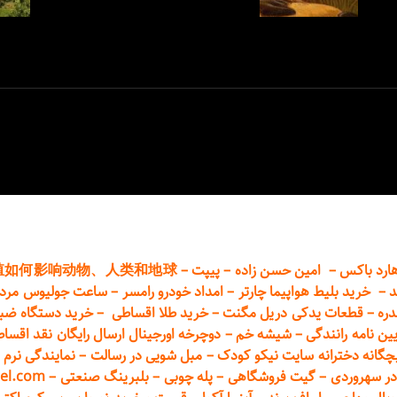
ارد باکس
–
امین حسن زاده
–
پیپت
–
殖如何影响动物、人类和地球
د
–
خرید بلیط هواپیما چارتر
–
امداد خودرو
رامسر
–
ساعت جولیوس مردا
دره
–
قطعات
یدکی دریل مگنت
–
خرید طلا اقساطی
–
خرید دستگاه ضب
یین نامه رانندگی
–
شیشه خم
–
دوچرخه اورجینال ارسال رایگان ن
قد اقسا
چگانه دخترانه سایت نیکو کودک
–
مبل شویی در رسالت
–
نمایندگی نرم ا
ر سهروردی
–
گیت فروشگاهی
–
پله چوبی
–
بلبرینگ صنعتی
–
el.com