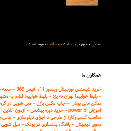
تمامی حقوق برای سایت
نویسانه
محفوظ است.
همکاران ما
خرید لایسنس اورجینال ویندوز 11، آفیس 365
–
جعبه ه
–
بلیط هواپیما تهران
به یزد
–
بلیط هواپیما قشم به مشه
تمکن مالی یونان
–
چاپ عکس پ
ازل
–
مبل شویی در گرم
آموزش power bi
–
خرید دوره
پیلاتس
–
آزمون آنلاین آ
مناسب کسب‌وکار؛ از طراحی تا اجرای تابلوسازی
–
لباس ب
منوی دیجیتال
–
باشگاه بدنسازی در پونک
–
مبل شویی د