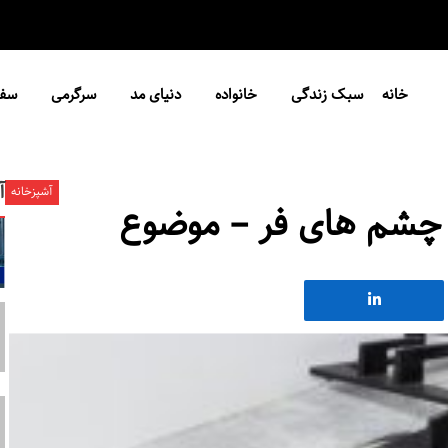
خانه
سبک زندگی
خانواده
دنیای مد
سرگرمی
سفر
آ
آشپزخانه
 چشم های فر – موضوع