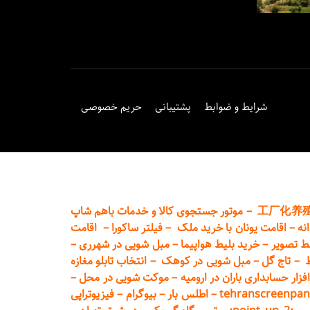
شرایط و ضوابط
پشتیبانی
حریم خصوصی
工厂化养
–
موتور جستجوی کالا و خدمات باهم شاپ
نه
–
اقامت یونان با خرید ملک
–
فیلتر ساکورا
–
اقامت
ط تصویر
–
خرید بلیط هواپیما
–
مبل شویی در شهرری
–
ط
–
تاج گل
–
مبل شویی در کوهک
–
انتخاب تابلو مغازه
فزار حسابداری باران در ارومیه
–
موکت شویی در محل
–
tehranscreenpan
–
اطلس بار
–
بیوگرام
–
فیزیوتراپی