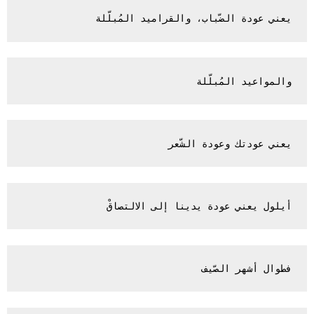
يعني عودة الضّباب، والقراميد المُبلّلة 

والمواعيد المُبلّلة

يعني عودتك وعودة الشّعر 

أيلول يعني عودة يدينا إلى الالتصاقْ 

فطوال أشهر الصّيف
