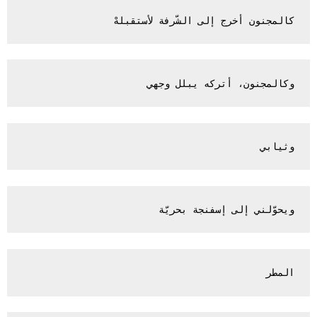
كالمجنون أخرج إلى الشّرفة لأستقبلهْ 

وكالمجنون، أتركه يبلل وجهي

وثيابي

ويحوّلني إلى إسفنجة بحريّة

المطر
