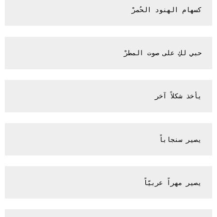
كسهام الهنود الحُمرْ

حبي لكِ على صوت المطرْ

يأخذ شكلاً آخر

يصير سنجاباً

يصير مهراً عربيّاً
