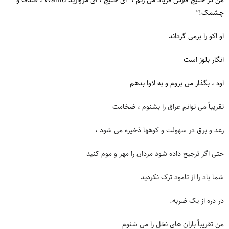
من در خلیج فارس فریاد می زنم ، “ای خلیج ، ای مروارید Wahid ، صدف و
چشمک!”
او اکو را برمی گرداند
انگار بلوز است
اوه ، بگذار من بروم و به لاوا بدهم
تقریباً می توانم عراق را بشنوم ، ضخامت
رعد و برق در سهولت و کوهها ذخیره می شود ،
حتی اگر ترجیح داده شود مردان را مهر و موم کنید
شما باد را از تامود ترک نکردید
در دره از یک ضربه.
من تقریباً باران های نخل را می شنوم