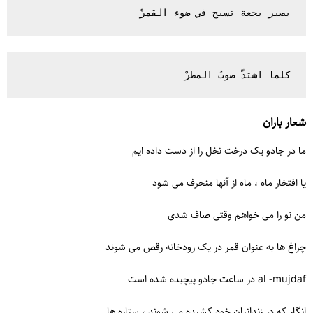
يصير بجعة تسبح في ضوء القمرْ

كلما اشتدَّ صوتُ المطرْ

شعار باران
ما در جادو یک درخت نخل را از دست داده ایم
یا افتخار ماه ، ماه از آنها منحرف می شود
من تو را می خواهم وقتی صاف شدی
چراغ ها به عنوان قمر در یک رودخانه رقص می شوند
al -mujdaf در ساعت جادو پیچیده شده است
انگار که در زندانیان خود کشیده می شوند ، ستاره ها