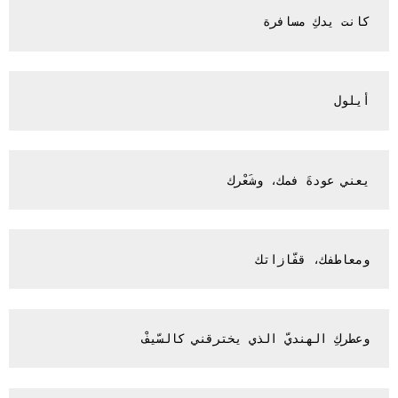
كانت يدكِ مسافرة

أيلول

يعني عودةَ فمك، وشَعْرك 

ومعاطفك، قفّازاتك

وعطركِ الهنديّ الذي يخترقني كالسّيفْ
