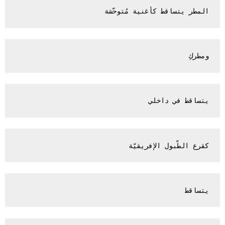
المطر يتساقط كأغنية مُتوحّشة 

ومطركِ

يتساقط في داخلي 

كقرع الطّبول الإفريقيّة 

يتساقط
