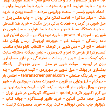
球
–
موتور جستجوی کالا و خدمات باهم شاپ
–
بلیط هواپیما تهران
به یزد
–
بلیط هواپیما قشم به مشهد
–
خرید بلیط هواپیما چارتر
–
امداد خودرو
رامسر
–
ساعت جولیوس مردانه
–
اقامت یونان با خرید
ملک
–
فیلتر ساکورا
–
اقامت تمکن مالی یونان
–
چاپ عکس پ
ازل
–
مبل شویی در گرمدره
–
قطعات
یدکی دریل مگنت
–
خرید طلا اقساطی
–
خرید دستگاه ضبط تصویر
–
خرید بلیط هواپیما
–
مبل شویی در
شهرری
–
آموزش power bi
–
خرید دوره
پیلاتس
–
آزمون آنلاین آیین
نامه رانندگی
–
شیشه خم
–
دوچرخه اورجینال ارسال رایگان ن
قد
اقساط
–
تاج گل
–
مبل شویی در کوهک
–
انتخاب تابلو مغازه مناسب
کسب‌وکار؛ از طراحی تا اجرای تابلوسازی
–
لباس بچگانه دخترانه سایت
نیکو کودک
–
مبل شویی در رسالت
–
نمایندگی نرم افزار حسابداری
باران در ارومیه
–
موکت شویی در محل
–
منوی دیجیتال
–
باشگاه
بدنسازی در پونک
–
مبل شویی در سهروردی
–
گیت فروشگاهی
–
پله
چوبی
–
بلبرینگ صنعتی
–
tehranscreenpanel.com
–
اطلس بار
–
بیوگرام
–
فیزیوتراپی در قزوین
–
تجهیزات معدن
–
پروتئین بار
–
شهر
چمن
–
رویال مهاجر
–
ار اف برند
–
آبنما آکوا
–
قیمت و خرید نوروا بی
بی کرم اکتیپور :point_up_2:
–
تعمیر
گاه گیربکس در شرق تهران
–
کاهش حجم عکس آنلاین
–
خرید فالوور اینستاگرام
–
جوانه کتاب
–
لابراتوار چاپ عکس نورقائم
–
ثبت برند
–
خرید محصولات تراست
–