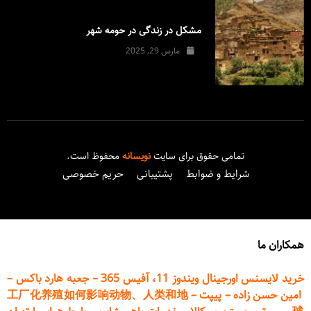
مشکل در زندگی در حومه شهر
مارس 29, 2025
تمامی حقوق برای سایت
نویسانه
محفوظ است.
شرایط و ضوابط
پشتیبانی
حریم خصوصی
همکاران ما
خرید لایسنس اورجینال ویندوز 11، آفیس 365
–
جعبه هارد باکس
–
امین حسن زاده
–
پیپت
–
工厂化养殖如何影响动物、人类和地