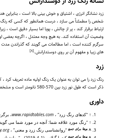
نشانه رنگ زرد از دوستدارانش
زرد نشانگر انرژی ، اشتیاق و خوش بینی بالا است ، بنابراین
شخص را مطمئناً می سازد ، درست همانطور که کسی که رنگ زر
ارتباط برقرار کند ، پر از چالش ، پویا اما بسیار دقیق است ، ز
وضعیت آن استفاده کند. به هیچ وجه معتدل ، اگرچه بعضی او
سرگرم کننده است ، اما مطالعات می گویند که گذراندن مد
[٨]
های زیبا و مفهوم آن بر روی دوستدارانش.
زرد
رنگ زرد را می توان به عنوان یک رنگ اولیه ماده تعریف کرد ، 
ذکر است که طول نور زرد بین 570-580 نانومتر است و مشخص است که رنگ زرد معنی زیادی دارد که در این مقاله ذکر خواهیم کرد.
داوری
↑
“کدهای رنگ زرد” ،
www.rapidtables.com
، برگرفته از /2020
↑
“رنگ مورد علاقه شما: آنچه در مورد شما می گوید
بوها
برای
جمع
^
“روانشناسی رنگ زرد و معنی” ،
y.org
بوها
برای
جمع
^
کندرا گیلاس (1-4-2019) ، “روانشناسی رنگ زرد”