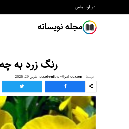
درباره
تماس
مجله نویسانه
رنگ زرد به چ
توسط
hosseinmikhak@yahoo.com
مارس 29, 2025