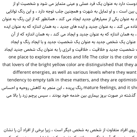
دوست دارد به عنوان یک فرد عملی و عینی متمایز می شود و شخصیت او از
ن است ، و او تمایل به شهرت و همچنین جلب توجه دارد ، و این رنگ توانایی
 به عنوان یکی از معیارهای جدید ایجاد می کند ، همانطور که از این رنگ به عنوان
 می کند ، به عنوان جدید و ایده های جدید ، به همان اندازه که به عنوان ایده
به همان اندازه که به عنوان جدید و ایجاد می کند ، به همان اندازه که از آن
ه عنوان یک شخص جدید به عنوان یک شخصیت جدید و با ایجاد رنگ و ایجاد
ن یک شخصیت جدید و خلاقیت ، خلاقیت و انرژی را به عنوان یک شخص جدید ایجاد
one place to explore new faces and life The color is the color of rea
that lovers of the bright yellow color are distinguished that they
different energies, as well as various levels where they want
tendency to empty talk in these matters, and they are optimis
mature feelings, and it should be noted that if the color is yellow A dark and رنگ پریده ، این منجر به کاهش روحیه و احساس
ذشته در صورت بروز بیماری بین خدمه خود بودند ، سپس پرچم زرد را بالا می
بر روی افراد متفاوت از شخص به شخص دیگر است ، زیرا برخی از افراد آن را نشان