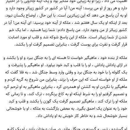
اهمیت می داد ، زیرا او به زیبایی خود متکبر بود و یک آینه جادویی را در اختیار
دارد و هر روز از او می پرسد: آینه من! آیا در کشور در کشور زیباتر وجود دارد و
او به آن پاسخ می دهد که این زیباترین است. با این حال ، اوضاع یکسان نبود.
بعد از اینکه او یک سال هفتم شد ، ملکه از آینه خود پرسید: ای آینه من! آیا در
کشور زیباتر از من وجود دارد. من پاسخ دادم: شما زیبا هستید ، اما یک خم
شدن از شما زیباتر است. ملکه از این پاسخ شوکه شد و قلب او مورد اصابت
قرار گرفت و نفرت برای پوست گرفت ، بنابراین تصمیم گرفت او را بکشد.
ملکه از بنده خود ، ماهیگیر خواست تا هسته ای را به جنگل ببرد و او را بکشد و
در ازای پاداش پاداش ، او را با قلب و کبد خود بیاورد. او ماهیگیر را پذیرفت و
یک گلوله را با خود به جنگل برد و وقتی وارد وسط جنگل شد ، به فلا گفت که
ملکه از او خواسته است که این حرف را بزند. بنابراین من شروع به گریه کردم و
ماهیگیر با نکردن او به کشتن او همدردی کرد ، بنابراین ماهیگیر به او ترحم کرد
و تصمیم گرفتم او را به شرط اینکه او به کاخ برنگردد ، ترک کند. و تا زمانی که
ملکه او را ترک کند ، ماهیگیر تصمیم گرفت یک گوزن را بکشد و قلب و کبد
خود را به عنوان یک احمق بگیرد. به محض بازگشت به ملکه ، او با خوشحالی
بسیار خوشحال شد و به خاطر کار خوبش به او پاداش داد.
او گمشده ، ترس و گرسنه در جنگل ماند. در میان درختان بلند ، او یک کلبه