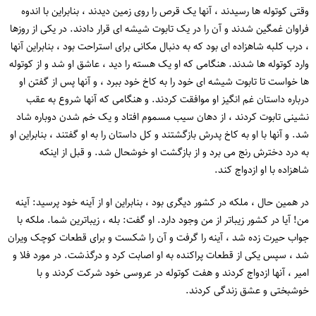
وقتی کوتوله ها رسیدند ، آنها یک قرص را روی زمین دیدند ، بنابراین با اندوه
فراوان غمگین شدند و آن را در یک تابوت شیشه ای قرار دادند. در یکی از روزها
، درب کلبه شاهزاده ای بود که به دنبال مکانی برای استراحت بود ، بنابراین آنها
وارد کوتوله ها شدند. هنگامی که او یک هسته را دید ، عاشق او شد و از کوتوله
ها خواست تا تابوت شیشه ای خود را به کاخ خود ببرد ، و آنها پس از گفتن او
درباره داستان غم انگیز او موافقت کردند. و هنگامی که آنها شروع به عقب
نشینی تابوت کردند ، از دهان سیب مسموم افتاد و یک خم شدن دوباره شاد
شد. و آنها با او به کاخ پدرش بازگشتند و کل داستان را به او گفتند ، بنابراین او
به درد دخترش رنج می برد و از بازگشت او خوشحال شد. و قبل از اینکه
شاهزاده با او ازدواج کند.
در همین حال ، ملکه در کشور دیگری بود ، بنابراین او از آینه خود پرسید: آینه
من! آیا در کشور زیباتر از من وجود دارد. او گفت: بله ، زیباترین شما. ملکه با
جواب حیرت زده شد ، آینه را گرفت و آن را شکست و برای قطعات کوچک ویران
شد ، سپس یکی از قطعات پراکنده به او اصابت کرد و درگذشت. در مورد فلا و
امیر ، آنها ازدواج کردند و هفت کوتوله در عروسی خود شرکت کردند و با
خوشبختی و عشق زندگی کردند.