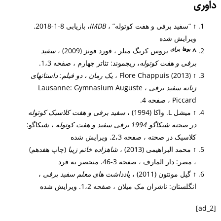
داوری
↑
“سفید برفی و هفت کوتوله” ،
IMDB
، بازیابی 8-1-2018.
ویرایش شده
بوها
برای
^
بروس کریگ میلر ، فورد فونز (2009) ،
سفید
برفی و هفت کوتوله
، ریچموند: تئاتر چهارم ، صفحه 1،3.
↑
Flore Chappuis (2013) ،
یک رمان ، دو فیلم: داستانهای
زنانه سفید برفی
، Lausanne: Gymnasium Auguste
Piccard ، صفحه 4.
↑
میشل L. واکا (1994) ،
سفید برفی و هفت کلاسیک کوتوله
در صحنه شیکاگو 1994 برفی سفید و هفت کوتوله
، شیکاگو:
کلاسیک در صحنه ، صفحه 2،3. ویرایش شده
↑
محمد البراهیمی (2013) ،
شاهزاده خانم زیبا
(چاپ هفدهم)
، مصر: دار المارف ، صفحه 3-46. منحصر به فرد
↑
گیل مونتون (2011) ،
یادداشت های معلم سفید برفی
،
انگلستان: ناشران مک میلان ، صفحه 1،2. ویرایش شده
[ad_2]