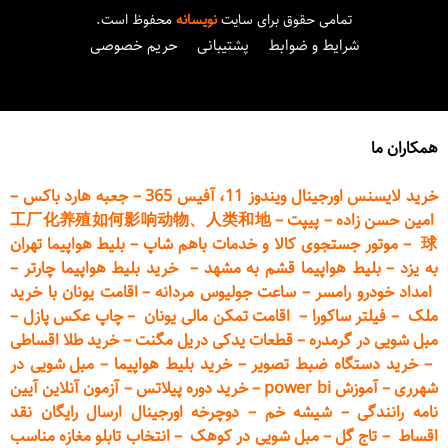
تمامی حقوق برای سایت
نویسانه
محفوظ است.
شرایط و ضوابط
پشتیبانی
حریم خصوصی
همکاران ما
خرید لایسنس اورجینال ویندوز 11، آفیس 365
–
جعبه هارد باکس
–
امین حسن زاده
–
پیپت
–
工厂化养殖如何影响动物、人类和地
球
–
موتور جستجوی کالا و خدمات باهم شاپ
–
بلیط هواپیما تهران
به یزد
–
بلیط هواپیما قشم به مشهد
–
خرید بلیط هواپیما چارتر
–
امداد خودرو
رامسر
–
ساعت جولیوس مردانه
–
اقامت یونان با خرید
ملک
–
فیلتر ساکورا
–
اقامت تمکن مالی یونان
–
چاپ عکس پ
ازل
–
مبل شویی در گرمدره
–
قطعات
یدکی دریل مگنت
–
خرید طلا اقساطی
–
خرید دستگاه ضبط تصویر
–
خرید بلیط هواپیما
–
مبل شویی در
شهرری
–
آموزش power bi
–
خرید دوره
پیلاتس
–
آزمون آنلاین آیین
نامه رانندگی
–
شیشه خم
–
دوچرخه اورجینال ارسال رایگان ن
قد
اقساط
–
تاج گل
–
مبل شویی در کوهک
–
انتخاب تابلو مغازه مناسب