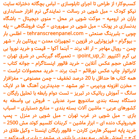
کسب‌وکار؛ از طراحی تا اجرای تابلوسازی
–
لباس بچگانه دخترانه سایت
نیکو کودک
–
مبل شویی در رسالت
–
نمایندگی نرم افزار حسابداری
باران در ارومیه
–
موکت شویی در محل
–
منوی دیجیتال
–
باشگاه
بدنسازی در پونک
–
مبل شویی در سهروردی
–
گیت فروشگاهی
–
پله
چوبی
–
بلبرینگ صنعتی
–
tehranscreenpanel.com
–
اطلس بار
–
بیوگرام
–
فیزیوتراپی در قزوین
–
تجهیزات معدن
–
پروتئین بار
–
شهر
چمن
–
رویال مهاجر
–
ار اف برند
–
آبنما آکوا
–
قیمت و خرید نوروا بی
بی کرم اکتیپور :point_up_2:
–
تعمیر
گاه گیربکس در شرق تهران
–
کاهش حجم عکس آنلاین
–
خرید فالوور اینستاگرام
–
جوانه کتاب
–
لابراتوار چاپ عکس نورقائم
–
ثبت برند
–
خرید محصولات تراست
–
همه کتاب ها حداقل با 20 درصد تخفیف
–
چمن مصنوعی
–
مغزافزار
–
مخزن افزونه وردپرس
–
تور مشهد
–
جدیدترین آهنگ ها در لایک
سانگ
–
آموزش
رباتیک در تبریز
–
تست دوام رابطه با تحلیل رایگان
–
دستگاه بسته‌ بندی ساندویچ سرد عدیلی
–
فروش بی واسطه به
کشورهای عربی
–
ماشین آلات بسته بندی
–
منابع دستیاری
–
اسباب
بازی
–
مبل شویی در غرب تهران
–
مبل شوی
ی در منزل
–
پمپ
هیدرولیک دنده ای
–
ابزار ماشین
–
کربنات کلسیم کوتد مش 2500
–
خرید پایه اسپیکر هارمن کاردن
–
فالوور رایگان اینستا
–
وکیل طلاق در
کرج
–
آموزش طراحی سه بعدی با بلندر در مشهد
–
باربری فیروزکوه
–