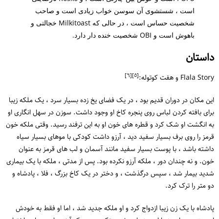
است ، شستشوی آن سوسن خواب زیادی است و صاحب
شخصیت حساس است ، در حالی که Milkitoast خجالتی و
باهوش است و OBI شخصیت خنده دار دارد.
داستان
[٦]
[٥]
Flala Story و هفت کوتوله:
این مکان در دوران قدیم بود ، در یک فضای یخ زده بسیار سرد ، یک ملکه زیبا
برای بافته کردن لباس روی پنجره کاخ او وجود داشت. سوزن در سهل انگاری او
به انگشت او شک کرد و قطره های خون او به این ترفند رسید. وقتی ملکه خون
قرمز را روی برف بسیار سفید دید ، آرزو داشت کودکی با موهای بسیار سیاه
داشته باشد ، با پوست بسیار سفید مانند آسمان و لب های قرمز به عنوان
خون. و نه چندان دور ، ملکه آرزو نکرده بود. پس از مدتی ، ملکه با یک بیماری
شدید بیمار شد ، سپس درگذشت ، و دختر در یک کاخ بزرگ ، فلا ، پادشاه و
دو متر را ترک کرد.
پادشاه با یک زن زیبا ازدواج کرد و او ملکه جدید شد ، اما او فقط به خودش