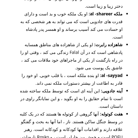
دختر زیبا و زیبا است.
ملکه al -shareer:
او یک ملکه خوب و بد است و دارای
قدرت های جادویی است که می تواند به هر شخصی که به
او حسادت می کند آسیب برساند و او همسر پدر پادشاه
است.
شاهزاده رابرت:
او یکی از شاهزاده های مناطق همسایه
پادشاهی است که در آن Falal زندگی می کند ، وقتی او را
در راه بازگشت از یکی از ماجراهای خود ملاقات می کند ،
عاشق یک پوست می شود.
al -sayyad:
او بنده ملکه است ، با قلب خوبی. او خود را
قادر به اطاعت از بیشتر دستورات ملکه نمی داند.
آینه جادویی:
این آینه ای است که توسط ملکه ساخته شده
است تا تمام حقایق را به او بگوید ، و این نمایانگر راوی در
داستان است.
هفت کوتوله:
آنها گروهی از کوتوله ها هستند که در یک کلبه
در وسط جنگل ساکن هستند. ناز ، اما آنها به بحث و گفتگو
علاقه دارند و اقدامات آنها کودکانه و کودکانه است. رهبر
POFU است و خوش بین چارلی است ، و Rosko نارضایتی