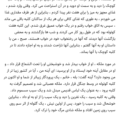
کوچک را دید و به سمت او دوید و در آن استراحت می کرد. وقتی وارد شدم ،
غذای مجهز به میز را برای هفت نفر پیدا کردم ، بنابراین از هر ظرف مقداری غذا
می خوردم ، به طوری که غذای کافی برای هر یک از ساکنان کلبه باقی می ماند
، سپس به اتاق خواب رفتم و در یک خواب عمیق غرق شدم. این کلبه هفت
کوتوله بود که در طول روز کار می کردند و شب ها بازگشتند و به محض
بازگشت آنها دیدند که آنها در رختخواب خود در خواب هستند. صبح ، من با
داستان او به آنها گفتم ، بنابراین آنها ناراحت شدند و به او اجازه دادند تا در
کلبه کوچک با آنها بماند.
در مورد ملکه ، او از خواب بیدار شد و خوشبختی او را تحت الشعاع قرار داد ، و
او در مقابل آینه خود ایستاد و از او پرسید: ای آینه من ، آیا در کشور زیبا تر از
من وجود دارد؟ آینه گفت: بله ، خانم ، یک پروردگار زیباتر از شما و او اکنون در
کلبه کوتوله در وسط جنگل قرار دارد. ملکه عصبانی شد و تصمیم گرفت به
کلبه برود ، به عنوان یک لباس قدیمی مبدل شد و یک سیب مسموم داد.
وقتی به کلبه رسید ، یک نفرین را دید و یک سیب را از او به او داد ، بنابراین
خوشحال شد و سیب را خورد. پس از اولین نیش ، یک گلوله از اثر سم روی
سیب روی زمین افتاد و ملکه شادی مرگ خود را ترک کرد.