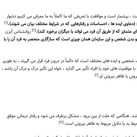
 بیشمار است و موافقت با تعریفی که ما کاملاً به ما معرفی می کنیم دشوار
[١]
:
(دعاوی ایده ها ، احساسات و رفتارهایی که در شرایط مختلف بیان می شوند)
،
[٢]
ی متمایز که از طریق آن فرد می تواند با دیگران برخورد کند)
،
روانشناس آیزن
ن و بدن شخص و این سازمان همان چیزی است که سازگاری منحصر به فرد آن را با
 شخصی و ایده های مختلف است که دائماً در درون فرد قرار می گیرند ، به طوری
ا موقعیت های خود یا افراد تأثیر می گذارد ، خواه این تأثیر درک و درک آن باشد ،
[١]
ی یا ظاهر بیرونی او.
. هنگامی که علت از بین برود ، مشکل برطرف می شود و رفتار درمانی موفق
[٣]
ط بد یا دلایل مربوط به ظاهر بیرونی است.