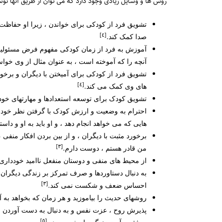
روش ها و وسایل زیادی وجود دارد که می توان از طریق آنها ت
تشویق فرد از کودکی برای خواندن ، زیرا او حفاظت
[٤]
صدا کمک کند.
آموزش به فرد از زمان کودکی مفهوم فرض مسئولیت 
آنچه را که آموخته است ، به عنوان مثال از وی خواس
تشویق فرد از کودکی برای آمیختن با دیگران و برخورد
[٤]
های وی کمک می کند.
تشویق کودک برای توسعه استعدادها و مهارتهای خود
احترام به وضعیت و ارزش کودک با گرفتن نظر خود در 
هایی که می خواهد انجام دهد ، و او باید به او و داس
برخورد مثبت با دیگران ، و از بین بردن افکار منف
[٣]
من قادر هستم ، دوست دارم.
از محیط های منفی و دوستان منفعل ناامید خودداری ک
به دنبال دستاوردها و صرف تمرکز بر زندگی دیگران و 
[٣]
احساس ضعف و شکست نمی کند.
روشهای حدیث را بیاموزید و هر زمان که بخواهد به آ
پذیرش روح ، عزت نفس و به دنبال به دست آوردن خو
[٥]