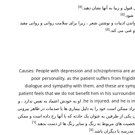
[٥]
قبول و زیبا به آنها نشان دهید.
[٥]
 شود.
دن ادبیات و نوشتن شعر ، زیرا برای سلامت روانی و روانی مفید
[٥]
 غنی می کند.
Causes: People with depression and schizophrenia are 
poor personality, as the patient suffers from frigid
dialogue and sympathy with them, and these are symp
patient feels that we do not benefit him in his surroundin
he is injured, and he is injured, and he is injured in his surroundings. او به خودش اعتماد به نفس ندارد ، و
د ممکن است خود را به دلیل بیماری ها یا صدمات در ظاهر بیرونی
 یکی از طرفین به عنوان یک حادثه که با آنها رخ داده است و ممکن
[٦]
شخصیت های مربوط به رنگ و سایر رنگ ها از دست بدهند.
[٥]
مدرسه یا دیگران باشد.