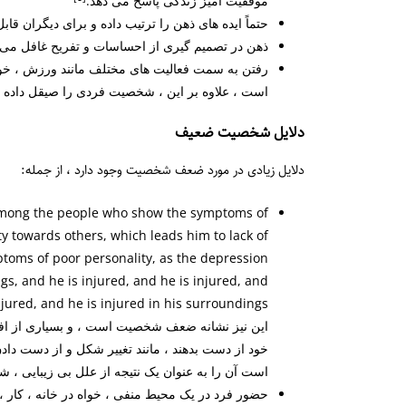
موفقیت آمیز زندگی پاسخ می دهد.
حتماً ایده های ذهن را ترتیب داده و برای دیگران قابل 
ذهن در تصمیم گیری از احساسات و تفریح ​​غافل می
رفتن به سمت فعالیت های مختلف مانند ورزش ، خوان
است ، علاوه بر این ، شخصیت فردی را صیقل داده و
دلایل شخصیت ضعیف
دلایل زیادی در مورد ضعف شخصیت وجود دارد ، از جمله:
among the people who show the symptoms of
ity towards others, which leads him to lack of
toms of poor personality, as the depression
gs, and he is injured, and he is injured, and
این نیز نشانه ضعف شخصیت است ، و بسیاری از افرا
خود از دست بدهند ، مانند تغییر شکل و از دست دادن
است آن را به عنوان یک نتیجه از علل بی زیبایی ، 
حضور فرد در یک محیط منفی ، خواه در خانه ، کار ، 