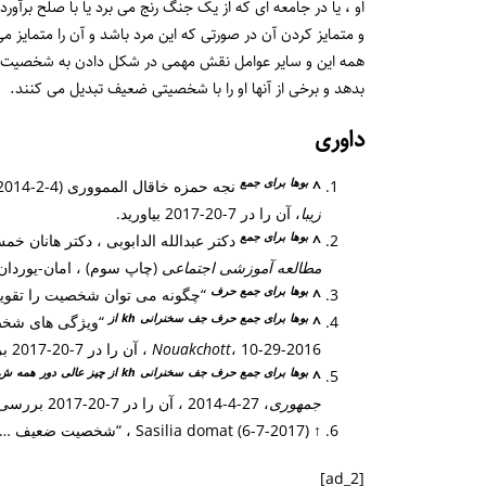
او ، یا در جامعه ای که از یک جنگ رنج می برد یا با صلح برآو
و متمایز کردن آن در صورتی که این مرد باشد و آن را متمایز می 
همه این و سایر عوامل نقش مهمی در شکل دادن به شخصیت کودک 
بدهد و برخی از آنها او را با شخصیتی ضعیف تبدیل می کنند.
داوری
بوها
برای
جمع
^
نجه حمزه خاقال الممووری (4-2-2014) ، “تعریف شخصیت و نظریه های او” ،
زیبا
، آن را در 7-20-2017 بیاورید.
بوها
برای
جمع
^
دکتر عبدالله الدابوبی ، دکتر هانان خمش ،
مطالعه آموزشی اجتماعی
(چاپ سوم) ، امان-یوردان: دا
بوها
برای
جمع
حرف
^
“چگونه می توان شخصیت را تقوی
بوها
برای
جمع
حرف
جف
سخنرانی
kh
از
^
“ویژگی های شخص
، 10-29-2016 ، آن را در 7-20-2017 بررسی کرد.
Nouakchott
بوها
برای
جمع
حرف
جف
سخنرانی
kh
از
چیز
عالی
دور
همه
ش
^
جمهوری
، 27-4-2014 ، آن را در 7-20-2017 بررسی کرد.
↑
Sasilia domat (6-7-2017) ، “شخصیت ضعیف … علل و درمان آن” ،
[ad_2]