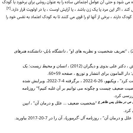
رده می شود و حتی آن عوامل اجتماعی ساده را به عنوان روشی برای برخورد با کودک
[٢]
کند ، اگر این مرد یا یک زن باشد ، یا آرایش اوست ، یا در اولویت قرار دارد.
دارند ، برخی از آنها او را قوی می کنند تا به کودک اعتماد به نفس خود را
دانشگاه بابل- دانشکده هنرهای
 دکتر علی بدوی و دیگران (2012) ،
انسان و محیط زیست: یک
ر المامون برای انتشار و توزیع ، صفحه 59+60.
ت کرد” ،
ویکیهو
، 26-6-2022 ، برگرفته 4-7-2022. ویرایش شده
یت ضعیف چیست و چگونه می توانیم بر آن غلبه کنیم؟”
روزنامه
ص
در مقابل
پس
ظاهر
ع
“شخصیت ضعیف … علل و درمان آن” ،
ایین
روزنامه آل -گرموریا
، آن را در 7-20-2017 بیاورید.