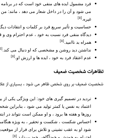
فرد مشمول ایده های منفی خود است که در برنامه 
می شود و آن را در داخل شعار می دهد ، مانند: من ی
[٥]
غیره.
حساسیت و تأثیر سریع فرد بر کلمات و انتقادات دیگر
دیدگاه منفی فرد نسبت به خود ، عدم احترام وی و قاب
[٥]
همراه بد ناامید.
[٥]
نداشتن دید روشن و مشخصی که او دنبال می کند.
[٥]
عدم اعتقاد فرد به خود ، ایده ها و ارزش او.
تظاهرات شخصیت ضعیف
شخصیت ضعیف بر روی شخص ظاهر می شود ، بسیاری از علائم و 
تردید در تصمیم گیری های خود: این ویژگی یکی از
اعتماد به نفس یا کمتر تولید می شود ، بنابراین 
روزها و هفته ها برود ، و او ممکن است نتواند در ابتدا
احساس شکست ، شکست و تحقیر ، به ویژه هنگامی ک
شود او به عقب نشینی و تلاش برای فرار از موقعیت
[٥]
احترام به خودش و خودآگاهی خود بپردازد.