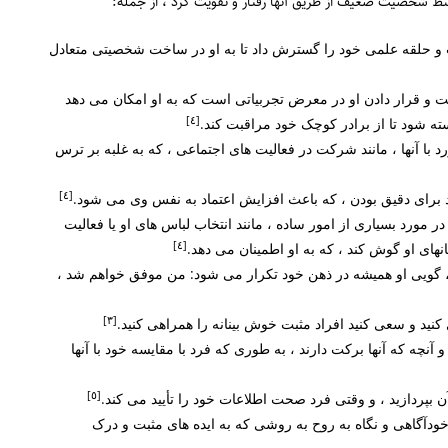
وسط شخصیت ضعیف از طریق آنها رفتار و تقویت کرد ، از جمله:
 و حلقه علمی خود را گسترش داد تا به او در ساخت شخصیتی متعادل
و قرار دادن او در معرض تجربیاتی است که به او امکان می دهد
[٤]
ته شود تا از برادر کوچک خود مراقبت کند.
 با آنها ، مانند شرکت در فعالیت های اجتماعی ، که به غلبه بر ترس
[٤]
 برای دقیق بودن ، که باعث افزایش اعتماد به نفس وی می شود.
مورد بسیاری از امور ساده ، مانند انتخاب لباس های او یا فعالیت
[٤]
تانهای او گوش کند ، که به او اطمینان می دهد.
ی ، گویی او همیشه در ذهن خود تکرار می شود: من موفق خواهم شد ،
[٣]
نید و سعی کنید افراد مثبت خوش بینانه را همراهی کنید.
آنچه که آنها برکت دارند ، به طوری که فرد با مقایسه خود با آنها
[٥]
ن بپردازید ، و وقتی فرد صحت اطلاعات خود را تأیید می کند.
دآگاهی و نگاه به روح به روشی که به ایده های مثبت و درک