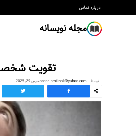
درباره
تماس
مجله نویسانه
تقویت شخصی
توسط
hosseinmikhak@yahoo.com
مارس 29, 2025