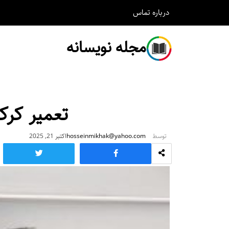
درباره
تماس
مجله نویسانه
تعمیر کرک
توسط
hosseinmikhak@yahoo.com
اکتبر 21, 2025