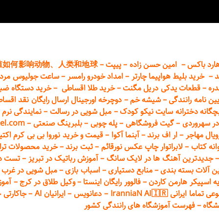
ارد باکس
–
امین حسن زاده
–
پیپت
–
殖如何影响动物、人类和地球
د
–
خرید بلیط هواپیما چارتر
–
امداد خودرو
رامسر
–
ساعت جولیوس مردا
دره
–
قطعات
یدکی دریل مگنت
–
خرید طلا اقساطی
–
خرید دستگاه ضب
یین نامه رانندگی
–
شیشه خم
–
دوچرخه اورجینال ارسال رایگان ن
قد اقسا
چگانه دخترانه سایت نیکو کودک
–
مبل شویی در رسالت
–
نمایندگی نرم ا
ر سهروردی
–
گیت فروشگاهی
–
پله چوبی
–
بلبرینگ صنعتی
–
el.com
ویال مهاجر
–
ار اف برند
–
آبنما آکوا
–
قیمت و خرید نوروا بی بی کرم اکتیپور :t_up_2
انه کتاب
–
لابراتوار چاپ عکس نورقائم
–
ثبت برند
–
خرید محصولات تر
جدیدترین آهنگ ها در لایک سانگ
–
آموزش
رباتیک در تبریز
–
تست دوا
ن آلات بسته بندی
–
منابع دستیاری
–
اسباب بازی
–
مبل شویی در غرب ت
ه اسپیکر هارمن کاردن
–
فالوور رایگان اینستا
–
وکیل طلاق در کرج
–
آموز
 ایرانی IranniaN AI🇮🇷
–
دعانویس
–
ایرانیان AI
–
جاکارتی 
شگاه
–
فهرست آموزشگاه های رانندگی کشور