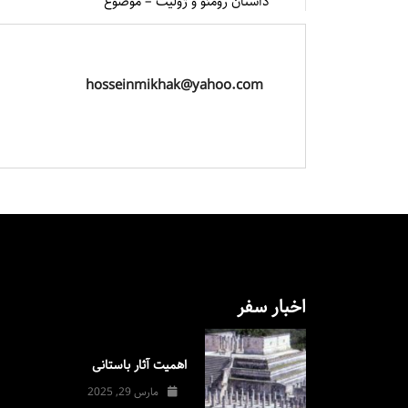
داستان رومئو و ژولیت – موضوع
hosseinmikhak@yahoo.com
اخبار سفر
اهمیت آثار باستانی
مارس 29, 2025