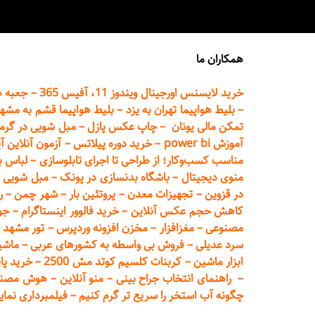
همکاران ما
خرید لایسنس اورجینال ویندوز 11، آفیس 365
–
جعبه ه
–
بلیط هواپیما تهران
به یزد
–
بلیط هواپیما قشم به مشه
تمکن مالی یونان
–
چاپ عکس پ
ازل
–
مبل شویی در گرم
آموزش power bi
–
خرید دوره
پیلاتس
–
آزمون آنلاین آ
مناسب کسب‌وکار؛ از طراحی تا اجرای تابلوسازی
–
لباس ب
منوی دیجیتال
–
باشگاه بدنسازی در پونک
–
مبل شویی د
در قزوین
–
تجهیزات معدن
–
پروتئین بار
–
شهر چمن
–
ر
کاهش حجم عکس آنلاین
–
خرید فالوور اینستاگرام
–
جو
مصنوعی
–
مغزافزار
–
مخزن افزونه وردپرس
–
تور مشهد
–
سرد عدیلی
–
فروش بی واسطه به
کشورهای عربی
–
ماشی
ابزار ماشین
–
کربنات کلسیم کوتد مش 2500
–
خرید پای
–
راهنمای انتخاب جراح بینی
–
منو آنلاین
–
هوش مصنوعی تماما
چگونه آب استخر را سریع تر گرم کنیم
–
فیلمبرداری نمای