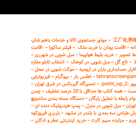
工厂化养
–
موتور جستجوی کالا و خدمات باهم شاپ
نه
–
اقامت یونان با خرید ملک
–
فیلتر ساکورا
–
اقامت
ط تصویر
–
خرید بلیط هواپیما
–
مبل شویی در شهرری
–
ط
–
تاج گل
–
مبل شویی در کوهک
–
انتخاب تابلو مغازه
فزار حسابداری باران در ارومیه
–
موکت شویی در محل
–
tehranscreenpan
–
اطلس بار
–
بیوگرام
–
فیزیوتراپی
poin:
–
تعمیر
گاه گیربکس در شرق تهران
–
است
–
همه کتاب ها حداقل با 20 درصد تخفیف
–
چمن
م رابطه با تحلیل رایگان
–
دستگاه بسته‌ بندی ساندویچ
هران
–
مبل شوی
ی در منزل
–
پمپ هیدرولیک دنده ای
–
ش طراحی سه بعدی با بلندر در مشهد
–
باربری فیروزکوه
چرم
–
مزایده سیم کارت
–
خرید اینترنتی عطر و ادکلن
–