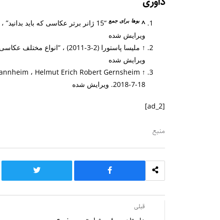
داوری
بوها
برای
جمع
^
“15 ژانر برتر عکاسی که باید بدانید” ،
ویرایش شده
↑
ملیسا پاستورا (2-3-2011) ، “انواع مختلف عکاسی”
ویرایش شده
↑
L. Andrew Mannheim ، Helmut Erich Robert Gernsheim ،
18-7-2018. ویرایش شده
[ad_2]
منبع
قبلی